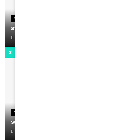
VIDEOS
Stacy passe un message
April 1, 2022
0:13
VIDEOS
Support Black Business Wee-kend
April 1, 2022