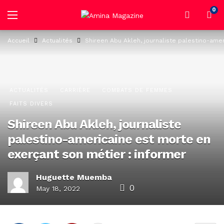
0
Accueil
Actualités
Shireen Abu Akleh, journaliste palestino-ame
ACTUALITÉS
CARRIÈRE
COMBATS DE FEMMES
FAITS DIVERS
Shireen Abu Akleh, journaliste
palestino-americaine est morte en
exerçant son métier : informer
Huguette Muemba
0
May 18, 2022