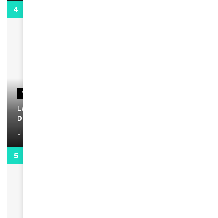
2:02
VIDEOS
La rubrique santé speciale coronavirus du
Docteur Makanda
April 1, 2022
0:13