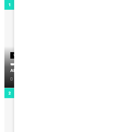
0:29
VIDEOS
👑 Remerciements à Ayden pour son message sur
AMINA, le Magazine de la Femme
April 1, 2022
0:13