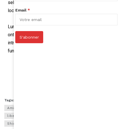
selon des images retransmises par les télévisions
Email
*
locales.
Lundi 16 mai, les évêques des Eglises de Terre-Sainte,
ont condamné dans un communiqué « la violente
S'abonner
intrusion de la police israélienne dans le cortège
funéraire de la journaliste.
Shireen Abu Akleh - Repost Photo : Aysha
Tags:
Amina
Amina Mag
Amina Magazine
Aminamagazine
journaliste
liberté de la presse
liberté de la presse en Afrique
Morte
press
Shireen
Shireenn Abu Akleh