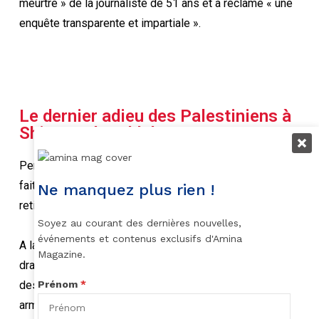
meurtre » de la journaliste de 51 ans et a réclamé « une
enquête transparente et impartiale ».
Le dernier adieu des Palestiniens à
Shireen Abu Akleh
Pendant la cérémonie religieuse, la police israélienne
fait usage de la force en se ruant sur l’église afin d’y
Ne manquez plus rien !
retirer les drapeaux palestiniens qui la pavoisent.
Soyez au courant des dernières nouvelles,
événements et contenus exclusifs d'Amina
A la sortie du cercueil charge une foule brandissant des
Magazine.
drapeaux palestiniens. Le cercueil menace d’échapper
Prénom
*
des mains des porteurs frappés par des policiers
armés de matraques avant d’être rattrapé in extremis,