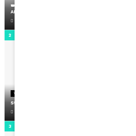
👑 Remerciements à Ayden pour son message sur
AMINA, le Magazine de la Femme
April 1, 2022
0:13
VIDEOS
Stacy passe un message
April 1, 2022
0:13