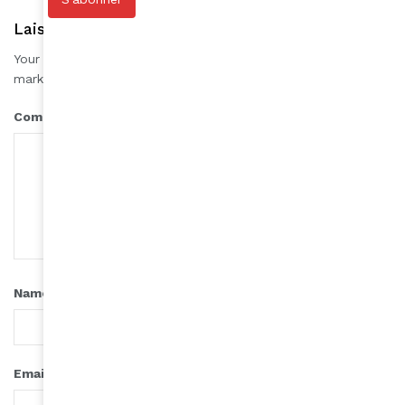
Laisser une réponse
Your email address will not be published.
Required fields are
*
marked
*
Comment
*
Name
*
Email