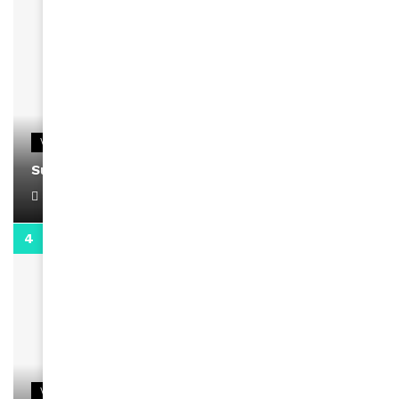
VIDEOS
Support Black Business Wee-kend
April 1, 2022
2:02
VIDEOS