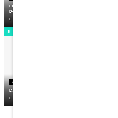
La rubrique santé speciale coronavirus du
Docteur Makanda
April 1, 2022
0:13
VIDEOS
L’artiste Yoan s’exprime
January 1, 2022