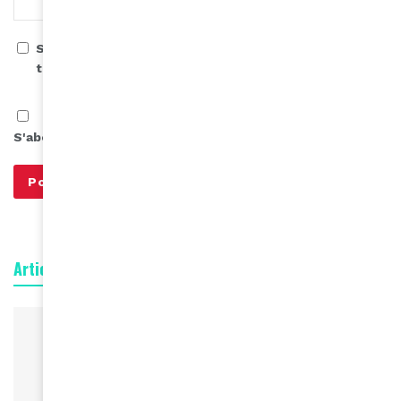
Save my name, email, and website in this browser for
the next time I comment.
S'abonner à notre infolettre
Articles connexes