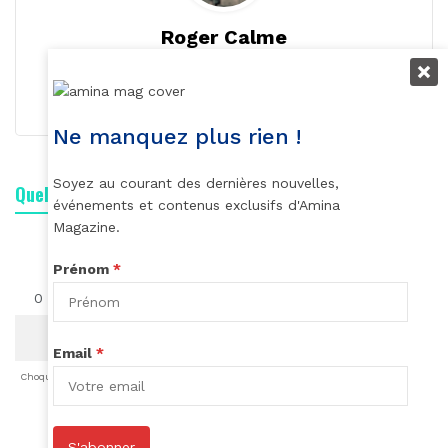
Roger Calme
S'abonner
Ne manquez plus rien !
Soyez au courant des dernières nouvelles,
Quelle est votre réaction ?
événements et contenus exclusifs d'Amina
Magazine.
Prénom
*
0
0
0
0
0
0
0
Email
*
Choqué
Content
Fâché
Inspiré
Like
LOL
Triste
S'abonner