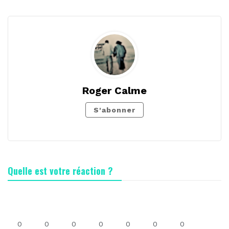
Roger Calme
S'abonner
Quelle est votre réaction ?
0
0
0
0
0
0
0