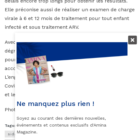
délais encore trop longs pour obtenir les résultats.
Elle préconise aussi de réaliser un examen de charge
virale à 6 et 12 mois de traitement pour tout enfant
infecté et sous traitement ARV.
Avec l’apparition de la COVID, la situation s’est encore
dégradé et le rapport Sidaction confirme la difficulté
pour les malades du VIH à être pris en charge et
accompagné dans leur prise de traitement.
L’engorgement des laboratoires pour faire face au
Covid a rendu les examens virologiques plus difficiles
et les prélèvements compliqués.
Ne manquez plus rien !
Photo : UNICEF
Soyez au courant des dernières nouvelles,
événements et contenus exclusifs d'Amina
Tags:
Bébé
Enfantsafricains
oms
Santé
Magazine.
sida;lutte;VIH;Afrique;ONE;
Sidaction
VIH