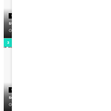
VIDEOS
Stacy passe un message
April 1, 2022
0:13
VIDEOS
Support Black Business Wee-kend
April 1, 2022