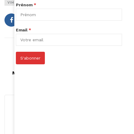
VIH;SIDA;AFRIQUE
Prénom
*
Email
*
Article précédent
Pretty Yende et Les Frivolités Parisiennes
S'abonner
Article suivant
Mobilisations contre les violences faites aux
femmes