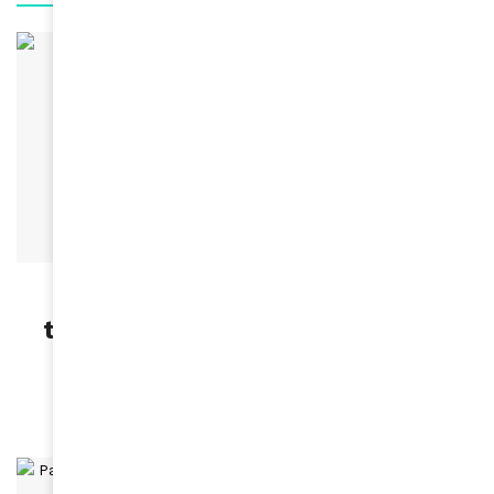
ACTUALITÉS
Ibrahima Ba : “Le dialogue des
territoires est un levier d’avenir
pour l’Afrique et l’Europe” »
May 26, 2026