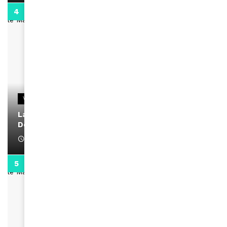
2:02
VIDEOS
La rubrique santé speciale coronavirus du
Docteur Makanda
April 1, 2022
0:13