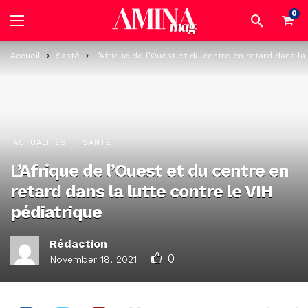
0
Accueil
Santé
L’Afrique de l’Ouest et du centre en retard dans la
ACTUALITÉS
SANTÉ
L’Afrique de l’Ouest et du centre en
retard dans la lutte contre le VIH
pédiatrique
Rédaction
0
November 18, 2021