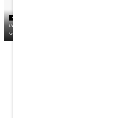
VIDEOS
L’artiste Yoan s’exprime
January 1, 2022