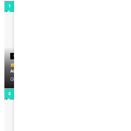
0:29
VIDEOS
Remerciements à Ayden pour son message sur
AMINA, le Magazine de la Femme
April 1, 2022
0:13