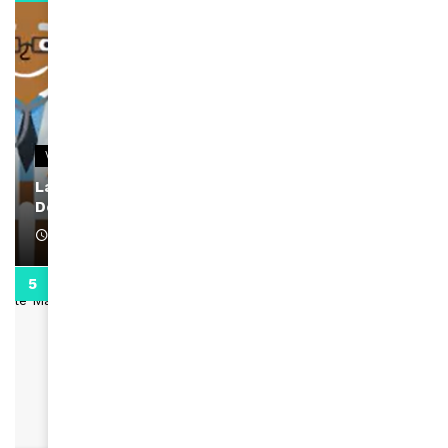
VIDEOS
La rubrique santé speciale coronavirus du
Docteur Makanda
April 1, 2022
0:13