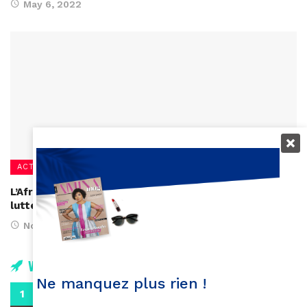
May 6, 2022
ACTUALITÉS
L’Afrique de l’Ouest et du centre en retard dans la
lutte contre le VIH pédiatrique
November 18, 2021
Vidéos
Ne manquez plus rien !
0:29