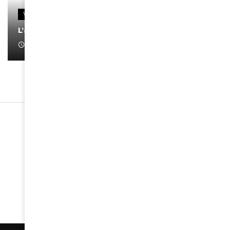
VIDEOS
L’artiste Yoan s’exprime
January 1, 2022