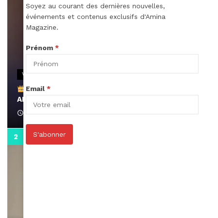
Soyez au courant des dernières nouvelles,
événements et contenus exclusifs d'Amina
Magazine.
Prénom
*
VIDEOS
Email
*
Remerciements à Ayden pour son message sur
AMINA, le Magazine de la Femme
April 1, 2022
S'abonner
0:13