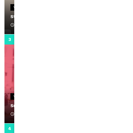
VIDEOS
Stacy passe un message
April 1, 2022
0:13
VIDEOS
Support Black Business Wee-kend
April 1, 2022
2:02