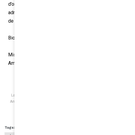
d’orientation du Palais de la Porte Dorée et
administratrice de l’Association française des managers
de la diversité (AFMD).
Biographie réalisée en mai 2021 sur EducPros
Mise à jour en Avril 2022 par Huguette MVUEMBA
Amina Mag
Laetitia Helouet, décorée Chevalier de l'Ordre National du Mérite par
Amélie de Montchalin (Bommier), Ministre de la Transformation de la
Fonction Publique - Credit Photo : Laetitia Helouet (Twitter)
Tags:
Amina Mag
Amina Magazine