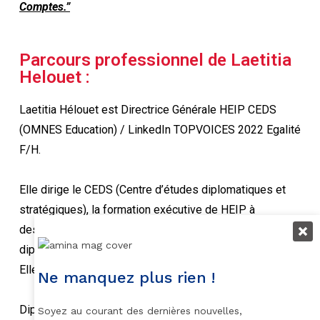
Comptes.”
Parcours professionnel de Laetitia
Helouet :
Laetitia Hélouet est Directrice Générale HEIP CEDS
(OMNES Education) / LinkedIn TOPVOICES 2022 Egalité
F/H.
Elle dirige le CEDS (Centre d’études diplomatiques et
stratégiques), la formation exécutive de HEIP à
destination de professionnels de la défense, la
diplomatie, la cybersécurité, la résolution de conflits.
Elle remplace à ce poste Philippe Cattelat.
Ne manquez plus rien !
Diplômée de Sciences po Rennes, section service
Soyez au courant des dernières nouvelles,