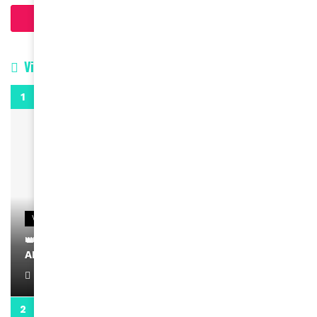
Charger plus d'articles
Vidéos
0:29
VIDEOS
👑 Remerciements à Ayden pour son message sur
AMINA, le Magazine de la Femme
April 1, 2022
0:13