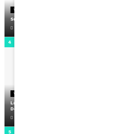
VIDEOS
Support Black Business Wee-kend
April 1, 2022
2:02
VIDEOS
La rubrique santé speciale coronavirus du
Docteur Makanda
April 1, 2022
0:13