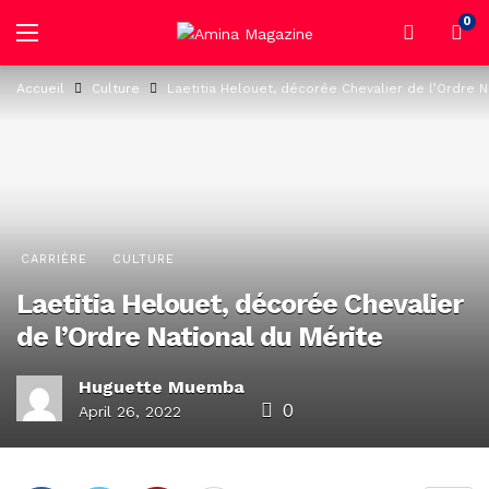
0
Accueil
Culture
Laetitia Helouet, décorée Chevalier de l’Ordre N
CARRIÈRE
CULTURE
Laetitia Helouet, décorée Chevalier
de l’Ordre National du Mérite
Huguette Muemba
0
April 26, 2022