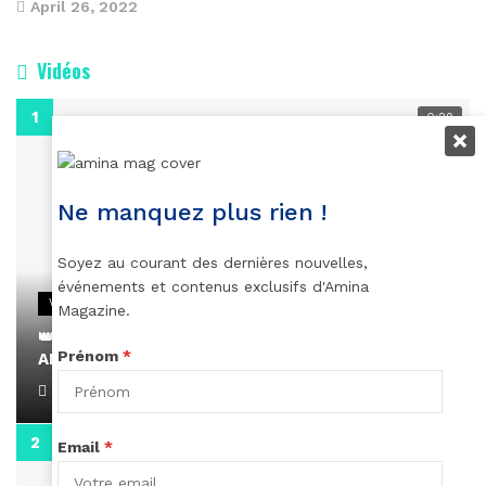
April 26, 2022
Vidéos
0:29
Ne manquez plus rien !
Soyez au courant des dernières nouvelles,
événements et contenus exclusifs d'Amina
VIDEOS
Magazine.
👑 Remerciements à Ayden pour son message sur
Prénom
*
AMINA, le Magazine de la Femme
April 1, 2022
0:13
Email
*