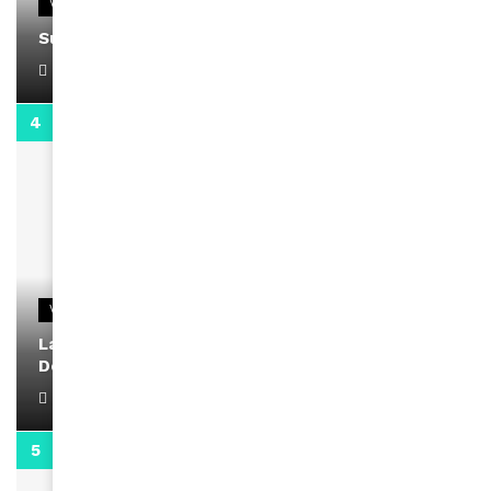
VIDEOS
Support Black Business Wee-kend
April 1, 2022
2:02
VIDEOS
La rubrique santé speciale coronavirus du
Docteur Makanda
April 1, 2022
0:13