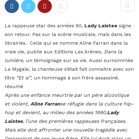
La rappeuse star des années 90,
Lady Laistee
signe
son retour. Pas sur la scène musicale, mais dans les
librairies. Celle qui se nomme Aline Farran dans la
vraie vie, publie aux Editions Les Arènes,
Dans la
lumière,
un témoignage sur sa vie. Aussi surnommée
La Mygale, la chanteuse s’était fait connaitre avec son
titre
“Et si”
, un hommage à son frère assassiné.
résumé
Après une enfance meurtrie par un père alcoolique
et violent,
Aline Farran
se réfugie dans la culture hip-
hop et devient, au milieu des années 1990,
Lady
Laistee
, l’une des premières rappeuses françaises.
Mais elle doit affronter une nouvelle tragédie avec
l’assassinat de son jeune frère. Elle lui écrit alors un