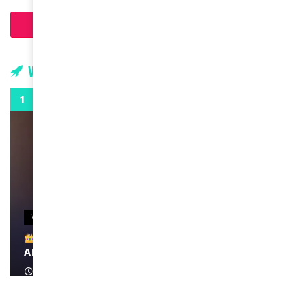
Chargement...
Vidéos
0:29
VIDEOS
Remerciements à Ayden pour son message sur
AMINA, le Magazine de la Femme
April 1, 2022
0:13