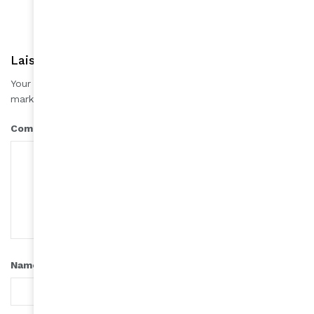
Laisser une réponse
Your email address will not be published.
Required fields are
*
marked
*
Comment
*
Name