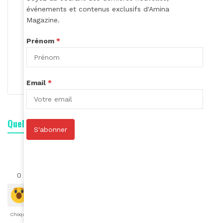
événements et contenus exclusifs d'Amina
Magazine.
Prénom
*
Roger Calme
S'abonner
Email
*
Quelle est votre réaction ?
S'abonner
0
0
0
0
0
0
0
Choqué
Content
Fâché
Inspiré
Like
LOL
Triste