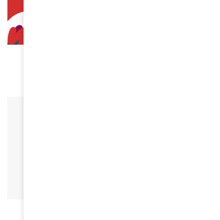
SANTÉ
La lutte contre le Sida continue !
December 1, 2025
SANTÉ
L’Alliance mondiale appelle à