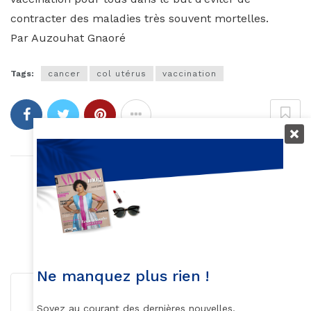
contracter des maladies très souvent mortelles.
Par Auzouhat Gnaoré
Tags:
cancer
col utérus
vaccination
Article précédent
Lady Laistee de retour... en librairie
Article suivant
Ugaaso Abukar Boocow
Ne manquez plus rien !
Soyez au courant des dernières nouvelles,