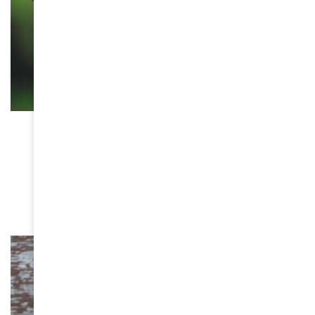
SANTÉ
Paludisme : l’urgence
silencieuse qui continue de
menacer les enfants
April 27, 2026