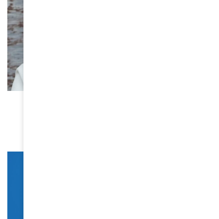
SANTÉ
Ménopause au travail : la réalité invisible qui
bouscule les carrières féminines
April 27, 2026