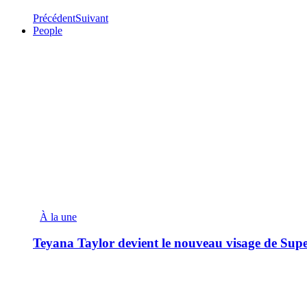
Précédent
Suivant
People
À la une
Teyana Taylor devient le nouveau visage de Sup