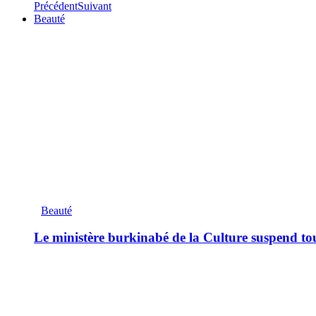
Précédent
Suivant
Beauté
Beauté
Le ministère burkinabé de la Culture suspend tous