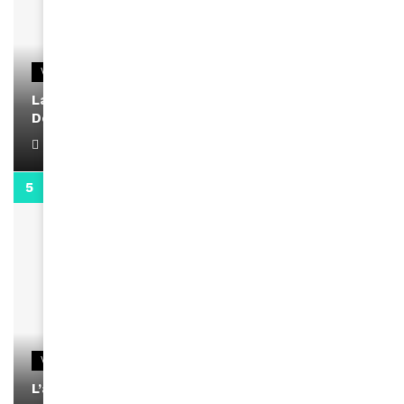
VIDEOS
La rubrique santé speciale coronavirus du
Docteur Makanda
April 1, 2022
0:13
VIDEOS
L’artiste Yoan s’exprime