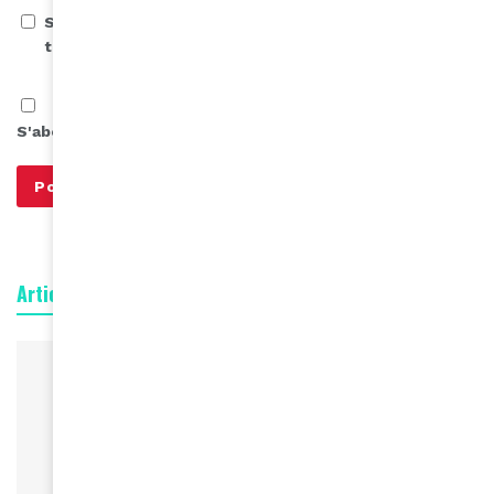
Save my name, email, and website in this browser for
the next time I comment.
S'abonner à notre infolettre
Articles connexes