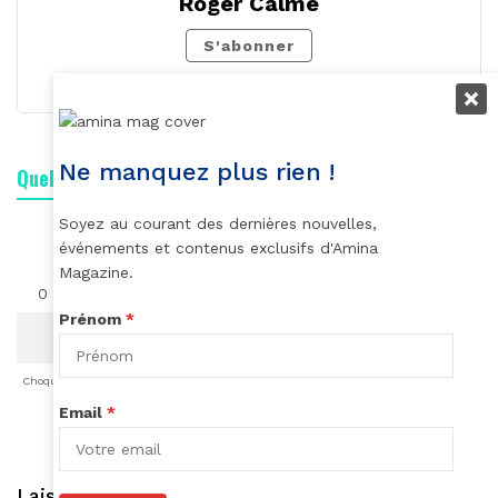
Roger Calme
S'abonner
Ne manquez plus rien !
Quelle est votre réaction ?
Soyez au courant des dernières nouvelles,
événements et contenus exclusifs d'Amina
Magazine.
0
0
0
0
0
0
0
Prénom
*
Choqué
Content
Fâché
Inspiré
Like
LOL
Triste
Email
*
Laisser une réponse