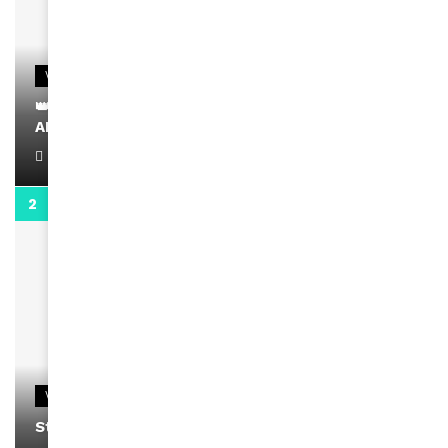
VIDEOS
👑 Remerciements à Ayden pour son message sur
AMINA, le Magazine de la Femme
April 1, 2022
0:13
VIDEOS
Stacy passe un message