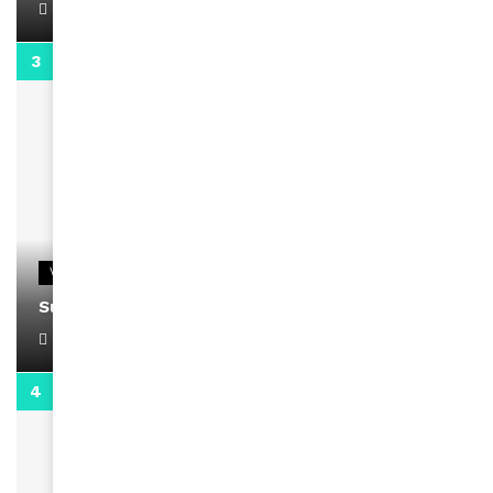
April 1, 2022
0:13
VIDEOS
Support Black Business Wee-kend
April 1, 2022
2:02