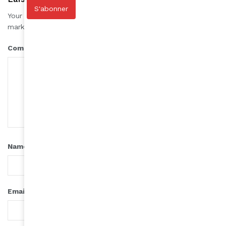
S'abonner
Your email address will not be published.
Required fields are
*
marked
*
Comment
*
Name
*
Email