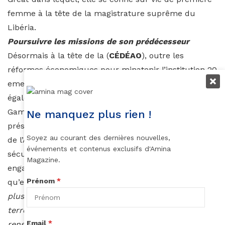
femme à la tête de la magistrature suprême du
Libéria.
Poursuivre les missions de son prédécesseur
Désormais à la tête de la (
CÉDÉAO
), outre les
réformes économiques pour minatenir l’institution 20
eme puissance économique mondiale, elle devra
également suivre les scrutins présidentiels en
Gambie, au Cap-Vert et au Ghana. La nouvelle
Ne manquez plus rien !
présidente de la Communauté Economique des Etats
Soyez au courant des dernières nouvelles,
de l’Afrique de l’Ouest va poursuivre également la
événements et contenus exclusifs d'Amina
sécurité et la lutte contre les groupes jihadistes
Magazine.
engagée par son prédécesseur Macky Sall. Missions
Prénom
*
qu’elle résume bien :
“Nous devons travailler encore
plus dur en tant qu’Etats membres pour éliminer le
terrorisme, renforcer nos capacités en matière de
Email
*
renseignement et renforcer la coordination avec