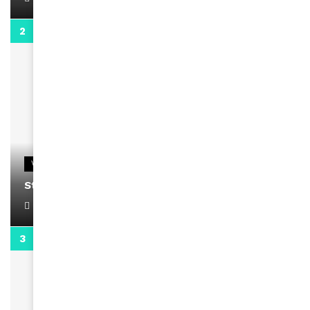
0:13
VIDEOS
Stacy passe un message
April 1, 2022
0:13