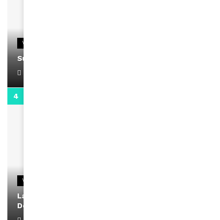
VIDEOS
Support Black Business Wee-kend
April 1, 2022
2:02
VIDEOS
La rubrique santé speciale coronavirus du
Docteur Makanda