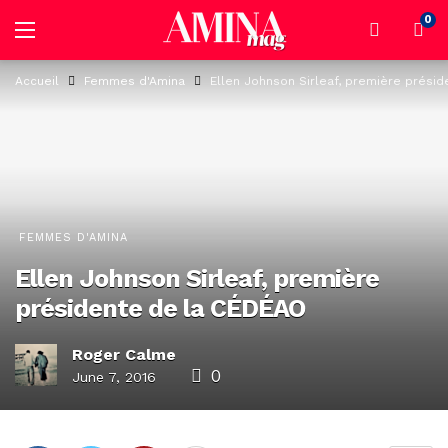
0
Accueil
Femmes d'Amina
Ellen Johnson Sirleaf, première prési
FEMMES D'AMINA
Ellen Johnson Sirleaf, première
présidente de la CÉDÉAO
Roger Calme
0
June 7, 2016