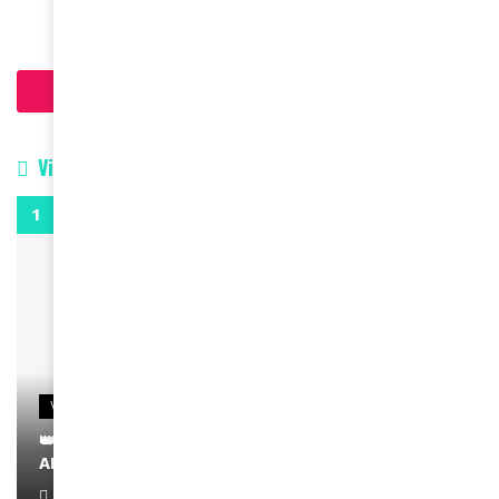
Charger plus d'articles
Vidéos
0:29
VIDEOS
👑 Remerciements à Ayden pour son message sur
AMINA, le Magazine de la Femme
April 1, 2022