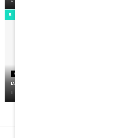
April 1, 2022
0:13
VIDEOS
L’artiste Yoan s’exprime
January 1, 2022