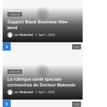
VIDEOS
Support Black Business Wee-
kend
par
Rédaction
April 1, 2022
2:02
VIDEOS
La rubrique santé speciale
coronavirus du Docteur Makanda
par
Rédaction
April 1, 2022
0:13