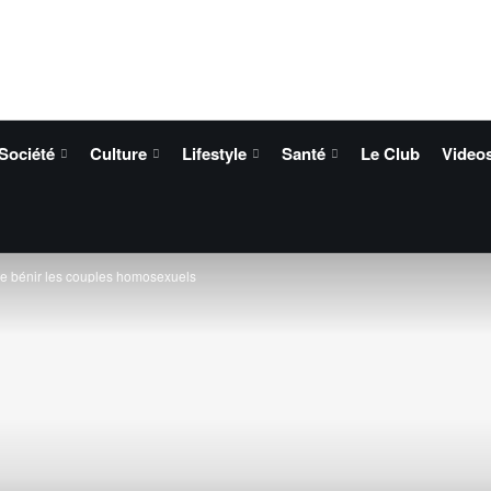
Société
Culture
Lifestyle
Santé
Le Club
Video
 de bénir les couples homosexuels