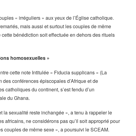
uples « irréguliers » aux yeux de l’Église catholique.
 remariés, mais aussi et surtout les couples de même
e cette bénédiction soit effectuée en dehors des rituels
unions homosexuelles »
ntre cette note Intitulée « Fiducia supplicans » (La
m des conférences épiscopales d’Afrique et de
 catholiques du continent, s’est fendu d’un
tale du Ghana.
et la sexualité reste inchangée », a tenu à rappeler le
 africains, ne considérons pas qu’il soit approprié pour
les couples de même sexe », a poursuivi le SCEAM.