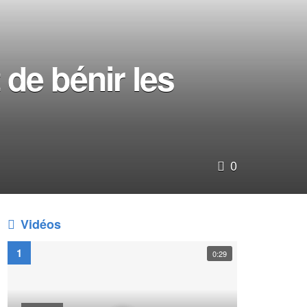
 de bénir les
0
Vidéos
0:29