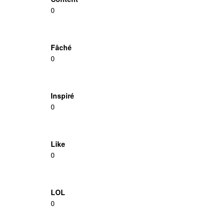
0
Fâché
0
Inspiré
0
Like
0
LOL
0