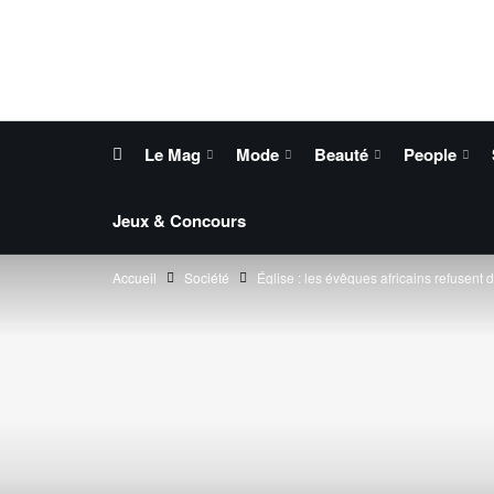
Le Mag
Mode
Beauté
People
Jeux & Concours
Accueil
Société
Église : les évêques africains refusent