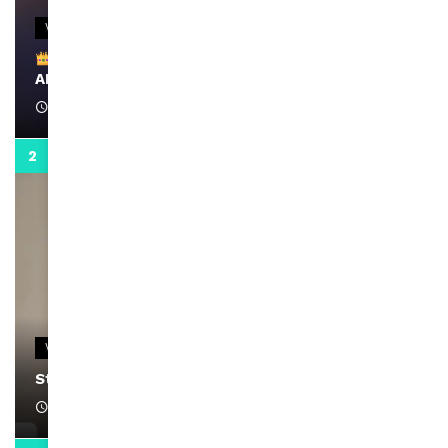
VIDEOS
Remerciements à Ayden pour son message sur
AMINA, le Magazine de la Femme
April 1, 2022
0:13
VIDEOS
Stacy passe un message
April 1, 2022