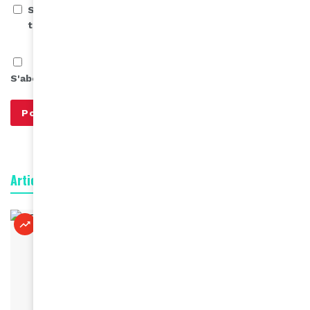
Save my name, email, and website in this browser for
the next time I comment.
S'abonner à notre infolettre
Articles connexes