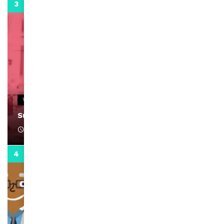
0:13
VIDEOS
Support Black Business Wee-kend
April 1, 2022
2:02