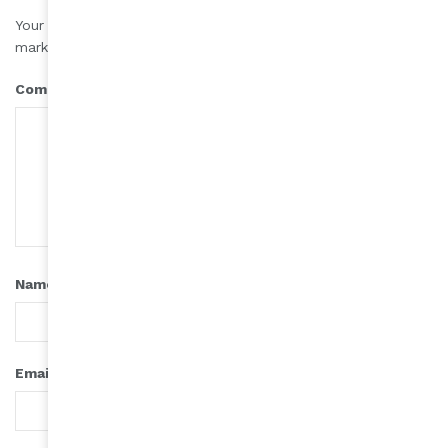
Your email address will not be published.
Required fields are
*
marked
*
Comment
*
Name
*
Email