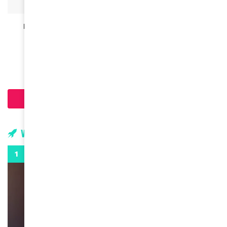
SPORT
Le Rallye Aïcha des Gazelles célèbre sa 34ème
édition !
April 14, 2025
Charger plus d'articles
Vidéos
0:29