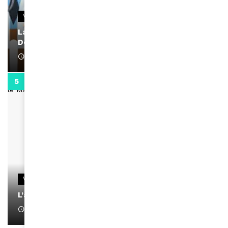
VIDEOS
La rubrique santé speciale coronavirus du
Docteur Makanda
April 1, 2022
0:13
VIDEOS
L’artiste Yoan s’exprime
January 1, 2022