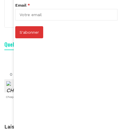
Email
*
S'abonner
S'abonner
Quelle est votre réaction ?
0
0
0
0
0
0
0
Choqué
Content
Fâché
Inspiré
Like
LOL
Triste
Laisser une réponse