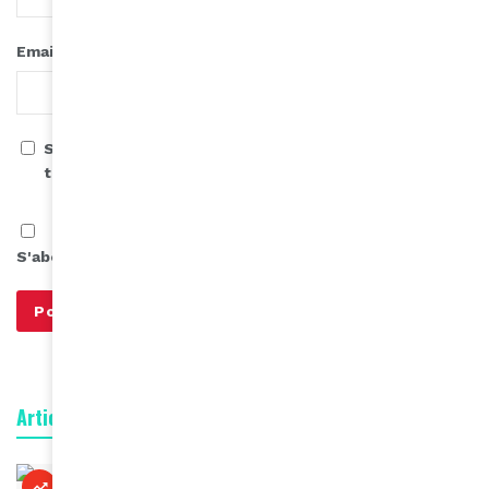
*
Email
Save my name, email, and website in this browser for
the next time I comment.
S'abonner à notre infolettre
Articles connexes