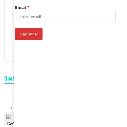
Email
*
Roger Calme
S'abonner
S'abonner
Quelle est votre réaction ?
0
0
0
0
0
0
0