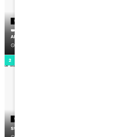
VIDEOS
👑 Remerciements à Ayden pour son message sur
AMINA, le Magazine de la Femme
April 1, 2022
0:13
VIDEOS
Stacy passe un message