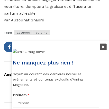
nourriture, domptera la graisse et diffusera un
parfum agréable.
Par Auzouhat Gnaoré
Tags:
astuces
cuisine
Ne manquez plus rien !
Article précédent
Soyez au courant des dernières nouvelles,
Angélique Kidjo, présentatrice télé sur TV5 Monde
événements et contenus exclusifs d'Amina
Magazine.
Article suivant
Alerte! Le vernis à ongles ferait grossir
Prénom
*