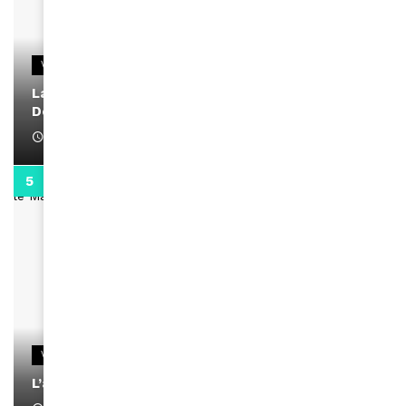
VIDEOS
La rubrique santé speciale coronavirus du
Docteur Makanda
April 1, 2022
0:13
VIDEOS
L’artiste Yoan s’exprime