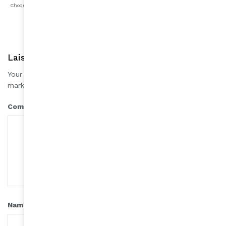
Choqué
Content
Fâché
Inspiré
Like
LOL
Triste
Laisser une réponse
Your email address will not be published.
Required fields are
*
marked
*
Comment
*
Name