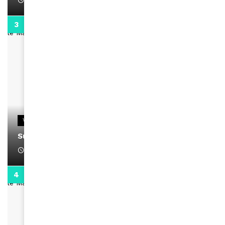
April 1, 2022
0:13
VIDEOS
Support Black Business Wee-kend
April 1, 2022
2:02