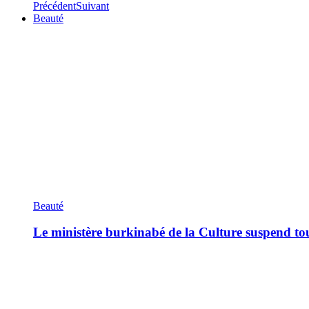
Précédent
Suivant
Beauté
Beauté
Le ministère burkinabé de la Culture suspend tous