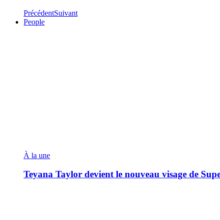
Précédent
Suivant
People
À la une
Teyana Taylor devient le nouveau visage de Sup