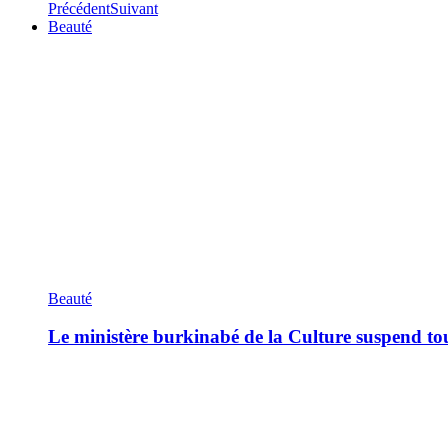
Précédent
Suivant
Beauté
Beauté
Le ministère burkinabé de la Culture suspend tous