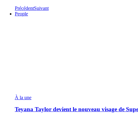
Précédent
Suivant
People
À la une
Teyana Taylor devient le nouveau visage de Sup