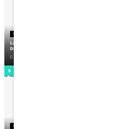
VIDEOS
La rubrique santé speciale coronavirus du
Docteur Makanda
April 1, 2022
0:13
VIDEOS