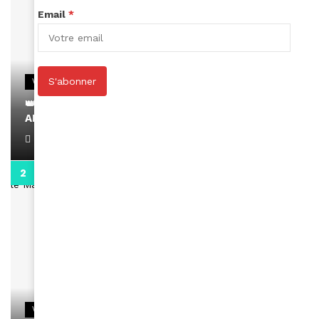
Email
*
S'abonner
VIDEOS
👑 Remerciements à Ayden pour son message sur
AMINA, le Magazine de la Femme
April 1, 2022
0:13
VIDEOS