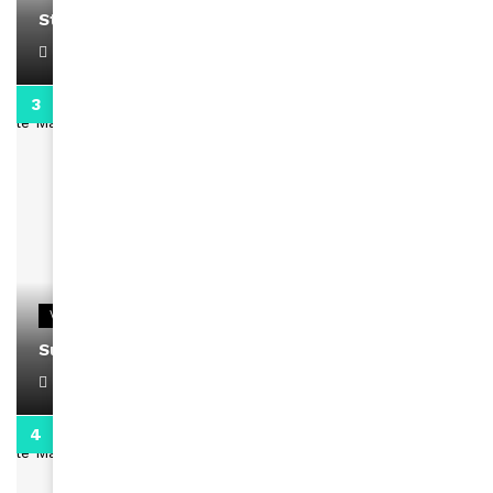
Stacy passe un message
April 1, 2022
0:13
VIDEOS
Support Black Business Wee-kend
April 1, 2022
2:02