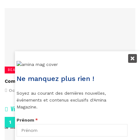
BEAUTÉ
Ne manquez plus rien !
Comment obtenir de beaux sourcils?
October 24, 2017
Soyez au courant des dernières nouvelles,
événements et contenus exclusifs d'Amina
Magazine.
Vidéos
Prénom
*
0:29