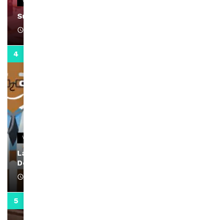
VIDEOS
Support Black Business Wee-kend
April 1, 2022
2:02
VIDEOS
La rubrique santé speciale coronavirus du
Docteur Makanda
April 1, 2022
0:13