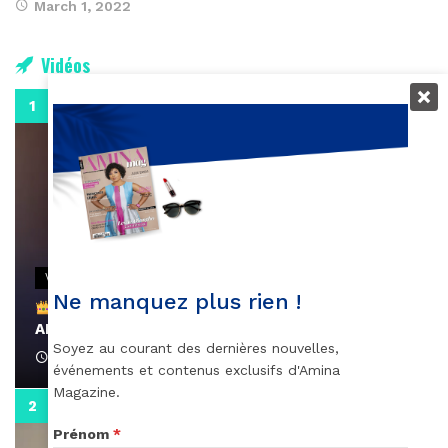
March 1, 2022
Vidéos
0:29
VIDEOS
Ne manquez plus rien !
Remerciements à Ayden pour son message sur
AMINA, le Magazine de la Femme
Soyez au courant des dernières nouvelles,
April 1, 2022
événements et contenus exclusifs d'Amina
Magazine.
0:13
Prénom
*