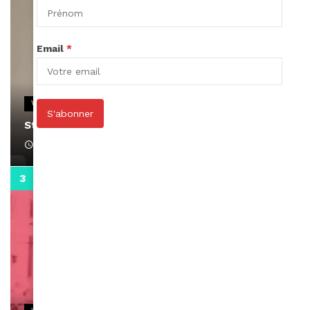
Email
*
VIDEOS
S'abonner
Stacy passe un message
April 1, 2022
0:13