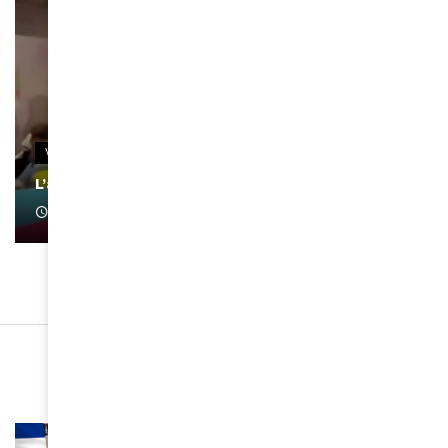
VIDEOS
L’artiste Yoan s’exprime
January 1, 2022