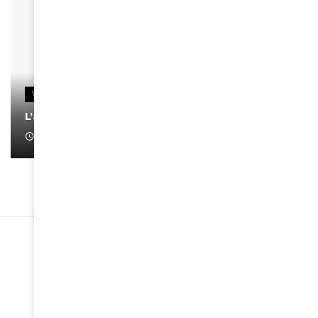
VIDEOS
L’artiste Yoan s’exprime
January 1, 2022