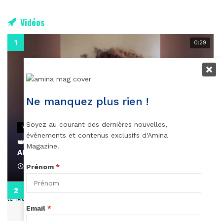
Vidéos
0:29
Ne manquez plus rien !
Soyez au courant des dernières nouvelles,
VIDEOS
événements et contenus exclusifs d'Amina
👑 Remerciements à Ayden pour son message sur
Magazine.
AMINA, le Magazine de la Femme
April 1, 2022
Prénom
*
0:13
Email
*