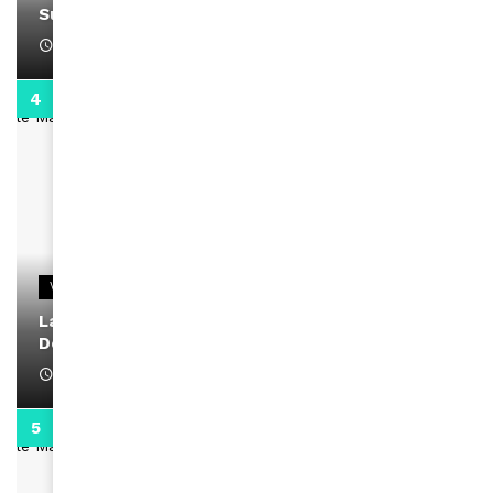
Support Black Business Wee-kend
April 1, 2022
2:02
VIDEOS
La rubrique santé speciale coronavirus du
Docteur Makanda
April 1, 2022
0:13