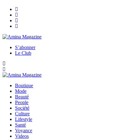
S’abonner
Le Club
Boutique
Mode
Beauté
People
Société
Culture
Lifestyle
Santé
Voyance
Videos