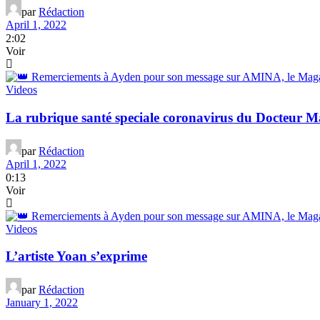
par
Rédaction
April 1, 2022
2:02
Voir
Videos
La rubrique santé speciale coronavirus du Docteur 
par
Rédaction
April 1, 2022
0:13
Voir
Videos
L’artiste Yoan s’exprime
par
Rédaction
January 1, 2022