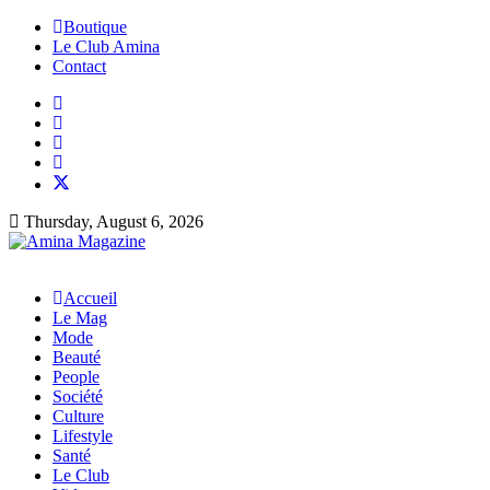
Boutique
Le Club Amina
Contact
Thursday, August 6, 2026
Accueil
Le Mag
Mode
Beauté
People
Société
Culture
Lifestyle
Santé
Le Club