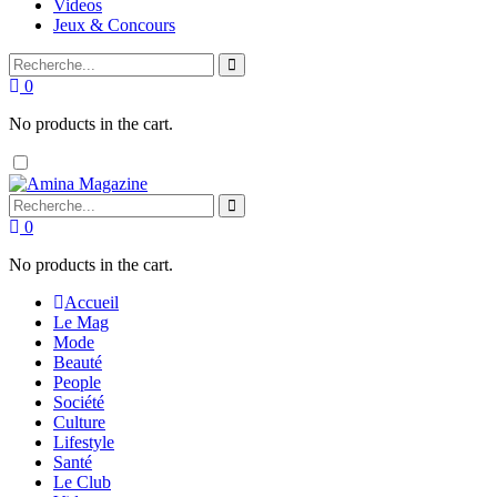
Videos
Jeux & Concours
0
No products in the cart.
0
No products in the cart.
Accueil
Le Mag
Mode
Beauté
People
Société
Culture
Lifestyle
Santé
Le Club