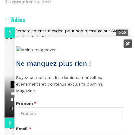
September 23, 2017
Vidéos
0:29
Ne manquez plus rien !
Soyez au courant des dernières nouvelles,
événements et contenus exclusifs d'Amina
VIDEOS
Magazine.
👑 Remerciements à Ayden pour son message sur
AMINA, le Magazine de la Femme
Prénom
*
April 1, 2022
0:13
Email
*