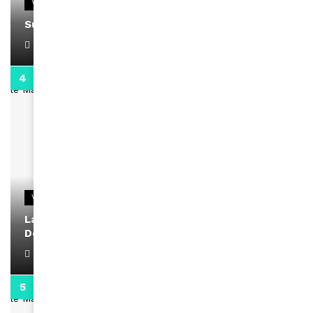
VIDEOS
Support Black Business Wee-kend
April 1, 2022
2:02
VIDEOS
La rubrique santé speciale coronavirus du
Docteur Makanda
April 1, 2022
0:13