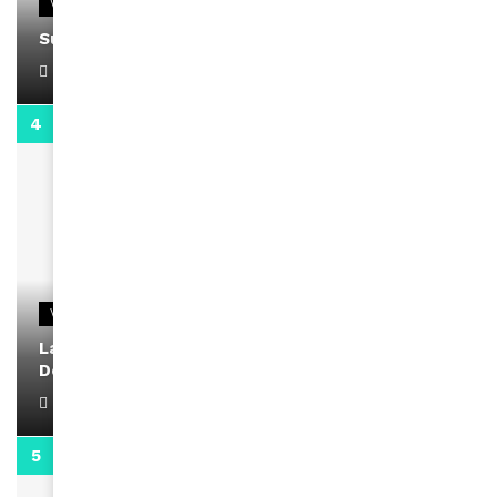
VIDEOS
Support Black Business Wee-kend
April 1, 2022
2:02
VIDEOS
La rubrique santé speciale coronavirus du
Docteur Makanda
April 1, 2022
0:13