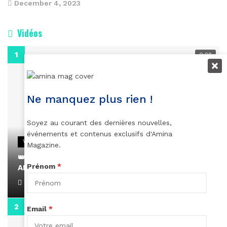
December 4, 2023
Vidéos
0:29
Ne manquez plus rien !
Soyez au courant des dernières nouvelles,
événements et contenus exclusifs d'Amina
VIDEOS
Magazine.
👑 Remerciements à Ayden pour son message sur
Prénom
*
AMINA, le Magazine de la Femme
April 1, 2022
0:13
Email
*