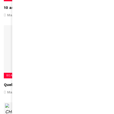
10 astuces pour réussir son défrisage à la maison
May 7, 2017
BEAUTÉ
Quelles sont les origines du défrisage ?
March 29, 2017