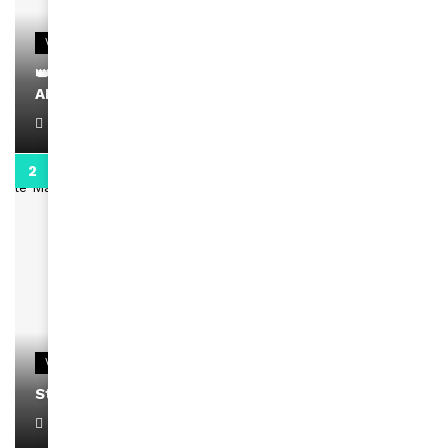
VIDEOS
👑 Remerciements à Ayden pour son message sur
AMINA, le Magazine de la Femme
April 1, 2022
0:13
VIDEOS
Stacy passe un message
April 1, 2022