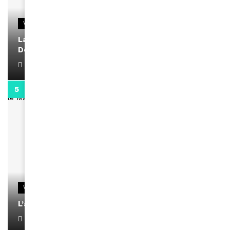
VIDEOS
La rubrique santé speciale coronavirus du
Docteur Makanda
April 1, 2022
0:13
VIDEOS
L’artiste Yoan s’exprime
January 1, 2022