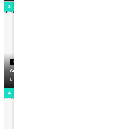
0:13
VIDEOS
Support Black Business Wee-kend
April 1, 2022
2:02