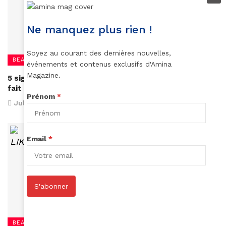
Ne manquez plus rien !
Soyez au courant des dernières nouvelles,
BEAUTÉ
événements et contenus exclusifs d'Amina
Magazine.
5 signes qui montrent que votre défrisant n'est pas
fait pour vous
Prénom
*
July 20, 2017
Email
*
S'abonner
BEAUTÉ