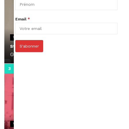
Email
*
VIDEOS
Stacy passe un message
S'abonner
April 1, 2022
0:13
VIDEOS