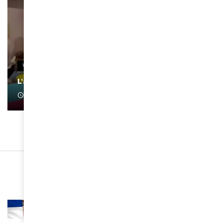
VIDEOS
L’artiste Yoan s’exprime
January 1, 2022