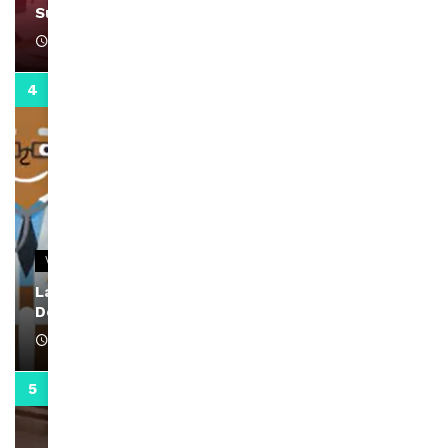
Support Black Business Wee-kend
April 1, 2022
2:02
VIDEOS
La rubrique santé speciale coronavirus du
Docteur Makanda
April 1, 2022
0:13