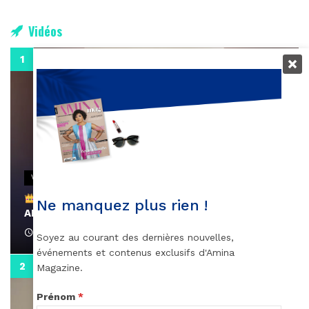
Vidéos
0:29
VIDEOS
Remerciements à Ayden pour son message sur
Ne manquez plus rien !
AMINA, le Magazine de la Femme
April 1, 2022
Soyez au courant des dernières nouvelles,
événements et contenus exclusifs d'Amina
0:13
Magazine.
Prénom
*