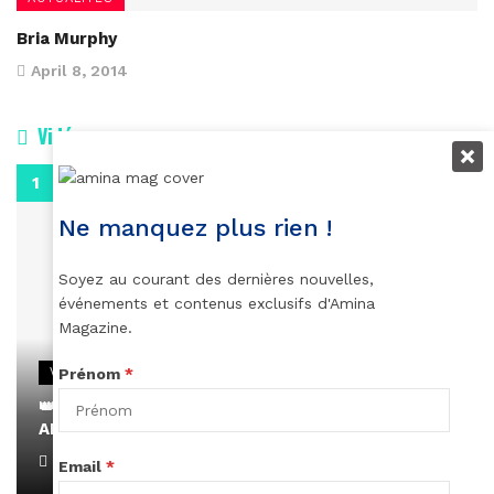
Bria Murphy
April 8, 2014
Vidéos
0:29
Ne manquez plus rien !
Soyez au courant des dernières nouvelles,
événements et contenus exclusifs d'Amina
Magazine.
VIDEOS
Prénom
*
👑 Remerciements à Ayden pour son message sur
AMINA, le Magazine de la Femme
April 1, 2022
Email
*