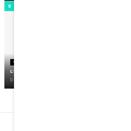
0:13
VIDEOS
L’artiste Yoan s’exprime
January 1, 2022