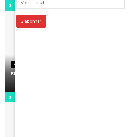
0:13
S'abonner
VIDEOS
Stacy passe un message
April 1, 2022
0:13