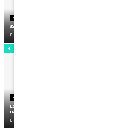
VIDEOS
Support Black Business Wee-kend
April 1, 2022
2:02
VIDEOS
La rubrique santé speciale coronavirus du
Docteur Makanda
April 1, 2022