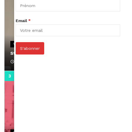
Email
*
VIDEOS
S'abonner
Stacy passe un message
April 1, 2022
0:13