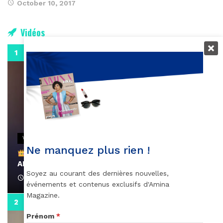
October 10, 2017
Vidéos
0:29
VIDEOS
Ne manquez plus rien !
Remerciements à Ayden pour son message sur
AMINA, le Magazine de la Femme
Soyez au courant des dernières nouvelles,
April 1, 2022
événements et contenus exclusifs d'Amina
Magazine.
0:13
Prénom
*