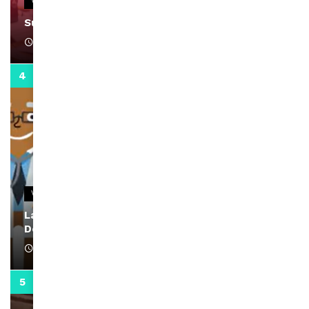
VIDEOS
Support Black Business Wee-kend
April 1, 2022
2:02
VIDEOS
La rubrique santé speciale coronavirus du
Docteur Makanda
April 1, 2022
0:13