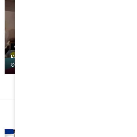
VIDEOS
L’artiste Yoan s’exprime
January 1, 2022