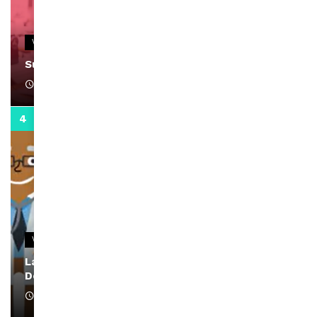
VIDEOS
Support Black Business Wee-kend
April 1, 2022
2:02
VIDEOS
La rubrique santé speciale coronavirus du
Docteur Makanda
April 1, 2022