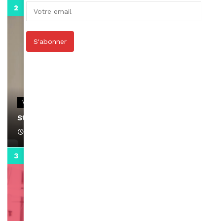
0:13
S'abonner
VIDEOS
Stacy passe un message
April 1, 2022
0:13