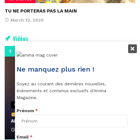
TU NE PORTERAS PAS LA MAIN
March 12, 2020
Vidéos
0:29
Ne manquez plus rien !
Soyez au courant des dernières nouvelles,
événements et contenus exclusifs d'Amina
Magazine.
VIDEOS
Prénom
*
Remerciements à Ayden pour son message sur
AMINA, le Magazine de la Femme
April 1, 2022
Email
*