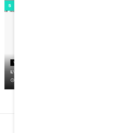
0:13
VIDEOS
L’artiste Yoan s’exprime
January 1, 2022