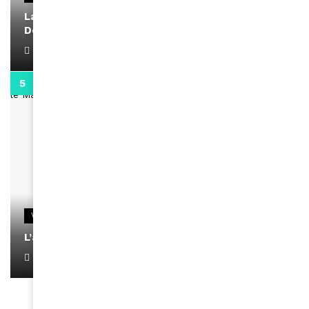
La rubrique santé speciale coronavirus du
Docteur Makanda
April 1, 2022
0:13
VIDEOS
L’artiste Yoan s’exprime
January 1, 2022