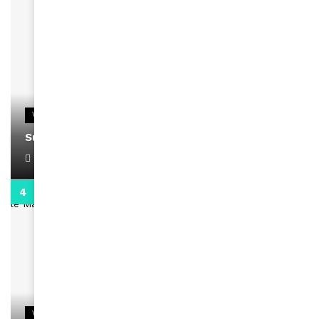
VIDEOS
Support Black Business Wee-kend
April 1, 2022
2:02
VIDEOS