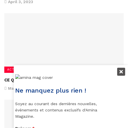
April 3, 2023
ACTUALITÉS
CE QUE FEMMES CREENT…
May 10, 2020
Ne manquez plus rien !
Soyez au courant des dernières nouvelles,
événements et contenus exclusifs d'Amina
Magazine.