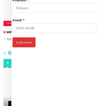
Prénom
*
Email
*
CRÉATEURS
L'univers créatif et pop de Laetitia Ky
April 11, 2017
S'abonner
Vidéos
0:29
VIDEOS