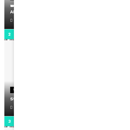
👑 Remerciements à Ayden pour son message sur
AMINA, le Magazine de la Femme
April 1, 2022
0:13
VIDEOS
Stacy passe un message
April 1, 2022
0:13