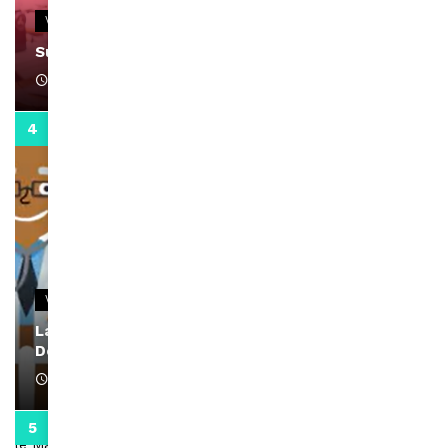
VIDEOS
Support Black Business Wee-kend
April 1, 2022
2:02
VIDEOS
La rubrique santé speciale coronavirus du
Docteur Makanda
April 1, 2022
0:13