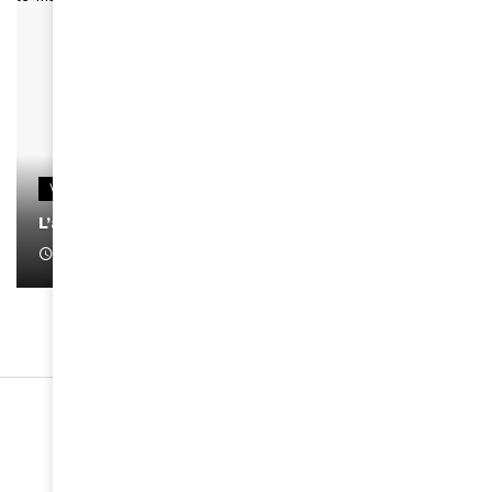
VIDEOS
L’artiste Yoan s’exprime
January 1, 2022