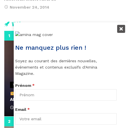
November 24, 2014
Vidéos
0:29
Ne manquez plus rien !
Soyez au courant des dernières nouvelles,
événements et contenus exclusifs d'Amina
Magazine.
VIDEOS
Prénom
*
Remerciements à Ayden pour son message sur
AMINA, le Magazine de la Femme
April 1, 2022
Email
*
0:13