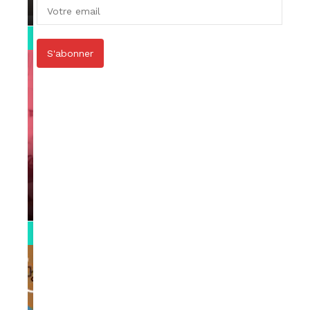
par
Rédaction
April 1, 2022
0:13
S'abonner
VIDEOS
Support Black Business Wee-kend
par
Rédaction
April 1, 2022
2:02