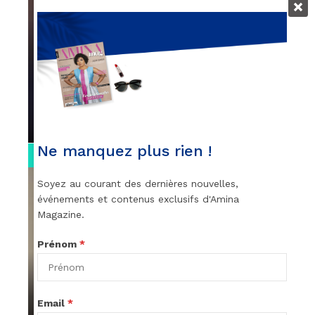
VIDEOS
Remerciements à Ayden pour son
message sur AMINA, le Magazine de la
Femme
par
Rédaction
April 1, 2022
Ne manquez plus rien !
0:13
Soyez au courant des dernières nouvelles,
événements et contenus exclusifs d'Amina
Magazine.
Prénom
*
VIDEOS
Stacy passe un message
Email
*