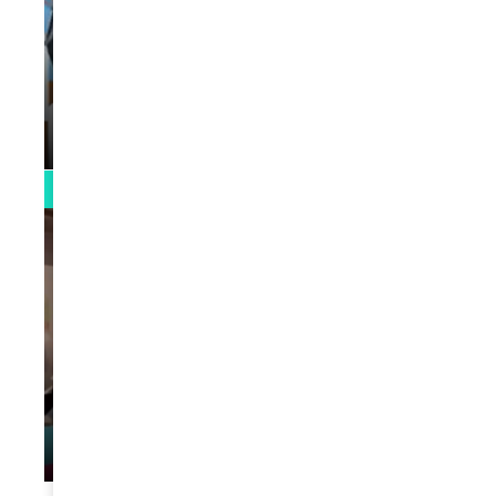
VIDEOS
La rubrique santé speciale coronavirus
du Docteur Makanda
par
Rédaction
April 1, 2022
0:13
VIDEOS
L’artiste Yoan s’exprime
par
Rédaction
January 1, 2022