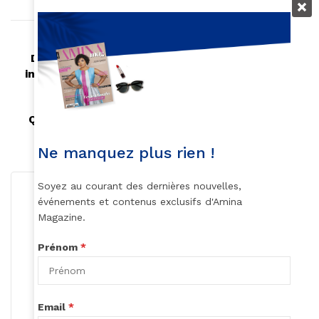
Article précédent
Découvrez Katanu Kay, une jeune artiste qui
intègre admirablement le pagne à ses œuvres
Article suivant
Quelles sont les clés pour un investissement
réussi en Afrique de l’Ouest?
Ne manquez plus rien !
Soyez au courant des dernières nouvelles,
événements et contenus exclusifs d'Amina
Magazine.
Prénom
*
Roger Calme
S'abonner
Email
*