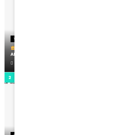
VIDEOS
Remerciements à Ayden pour son message sur
AMINA, le Magazine de la Femme
April 1, 2022
0:13