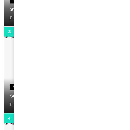
VIDEOS
Stacy passe un message
April 1, 2022
0:13
VIDEOS
Support Black Business Wee-kend
April 1, 2022
2:02