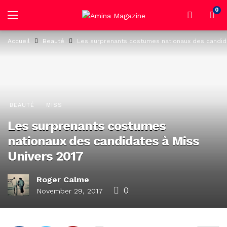
0
Accueil
Beauté
Les surprenants costumes nationaux des candida
BEAUTÉ
MISS
Les surprenants costumes
nationaux des candidates à Miss
Univers 2017
Roger Calme
0
November 29, 2017