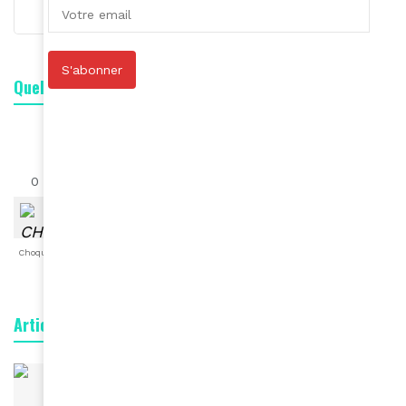
S'abonner
Quelle est votre réaction ?
0
0
0
0
0
0
0
Choqué
Content
Fâché
Inspiré
Like
LOL
Triste
Articles connexes