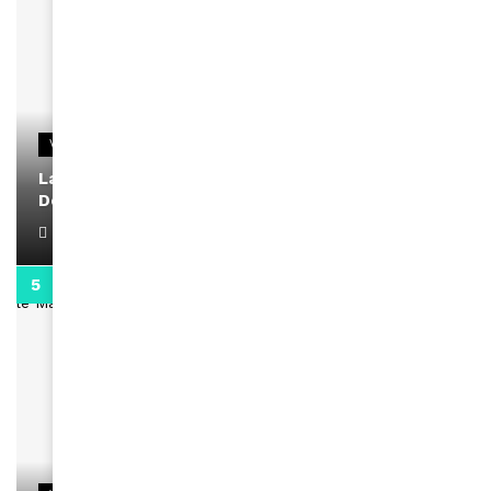
VIDEOS
La rubrique santé speciale coronavirus du
Docteur Makanda
April 1, 2022
0:13