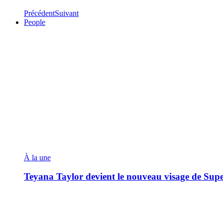
Précédent
Suivant
People
À la une
Teyana Taylor devient le nouveau visage de Sup