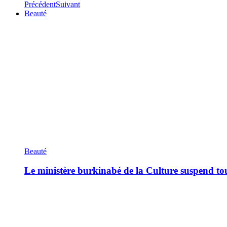
Précédent
Suivant
Beauté
Beauté
Le ministère burkinabé de la Culture suspend tous