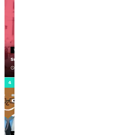
VIDEOS
Support Black Business Wee-kend
April 1, 2022
2:02
VIDEOS