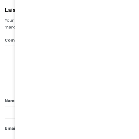
Laisser une réponse
Your email address will not be published.
Required fields are
*
marked
*
Comment
*
Name
*
Email