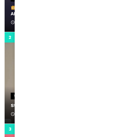
Remerciements à Ayden pour son message sur
AMINA, le Magazine de la Femme
April 1, 2022
0:13
VIDEOS
Stacy passe un message
April 1, 2022
0:13