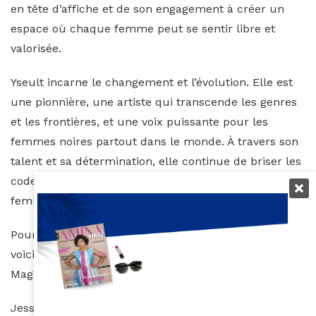
en tête d’affiche et de son engagement à créer un
espace où chaque femme peut se sentir libre et
valorisée.
Yseult incarne le changement et l’évolution. Elle est
une pionnière, une artiste qui transcende les genres
et les frontières, et une voix puissante pour les
femmes noires partout dans le monde. À travers son
talent et sa détermination, elle continue de briser les
codes et d’ouvrir la voie à une nouvelle génération de
femmes audacieuses et inspirées.
Pour en savoir plus sur notre rencontre avec Yseult
voici une courte video, restez connectés avec Amina
Magazine.
Jessica Barre