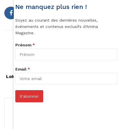
Ne manquez plus rien !
Soyez au courant des dernières nouvelles,
événements et contenus exclusifs d'Amina
Magazine.
Article précédent
Concours des Jeunes Designers de Mode
Prénom
*
Francophones 2024 : une plateforme pour
l'innovation durable
Email
*
Article suivant
Lois Eliora Irishura, la petite merveille burundaise
des JO 2024 !
S'abonner