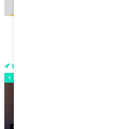
BEAUTÉ
5 marques de maquillage bien connues et
détenues par des personnes noirs
March 31, 2023
Vidéos
0:29
VIDEOS