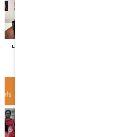
ACTUALITÉS
Le Jaguar Français : Alioune Nahaye, maître de la
cage et guide des âmes
March 21, 2024