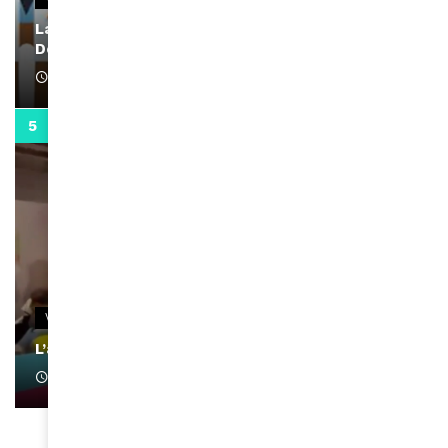
La rubrique santé speciale coronavirus du
Docteur Makanda
April 1, 2022
0:13
VIDEOS
L’artiste Yoan s’exprime
January 1, 2022