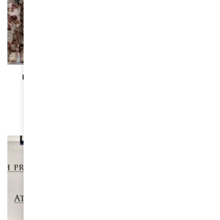
UNCATEGORIZED
Mamadi Doumbouya et son gouvernement font
honneur au “Leppi”, le boubou traditionnel du
Foutah
April 22, 2024