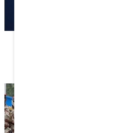
SOCIÉTÉ
Lois Eliora Irishura, la petite
merveille burundaise des JO
2024 !
August 3, 2024