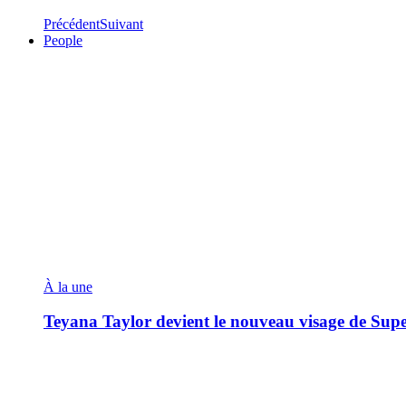
Précédent
Suivant
People
À la une
Teyana Taylor devient le nouveau visage de Sup