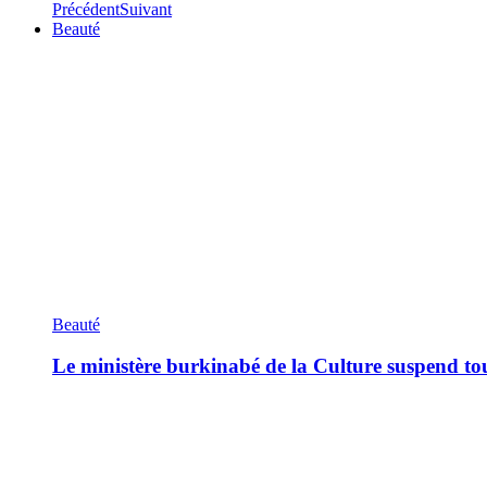
Précédent
Suivant
Beauté
Beauté
Le ministère burkinabé de la Culture suspend tous