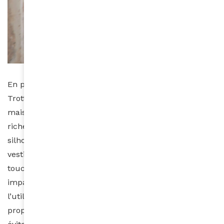
En pleine renaissance, depuis l’arrivée de Louise
Trotter à la tête de la direction artistique en 2019, la
maison Carven sait capitaliser sur son histoire et son
riche héritage. Carven propose aujourd’hui des
silhouettes simples et élégantes puisant dans le
vestiaire masculin, tout en les revisitant avec une
touche moderne et féminine. Soucieuse de son
impact environnemental, la marque met l’accent sur
l’utilisation de matières durables et naturelles. Elle
propose également des collections réduites pour