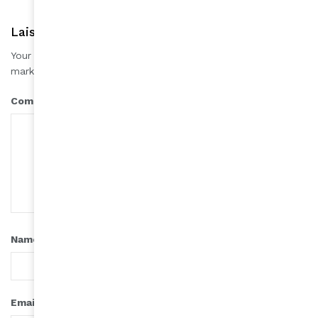
Laisser une réponse
Your email address will not be published.
Required fields are
*
marked
*
Comment
*
Name
*
Email