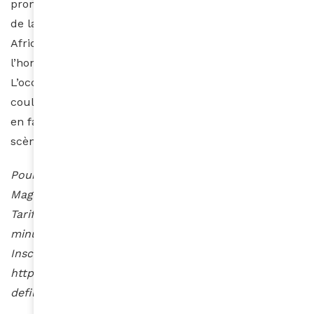
promouvoir la diversité et la créativité dans le monde
de la mode. Dernièrement, dans le cadre de l’initiative
Africa Fashion Up, le grand magasin a mis à
l’honneur les talentueux créateurs africains.
L’occasion de célébrer une mode africaine riche en
couleurs, en motifs et en savoir-faire artisanal, ce qui
en fait une source d’inspiration précieuse pour la
scène internationale.
Pour les défilés : Salon Opéra, Galeries Lafayette
Magasin Coupole, 4e étage
Tarifs : Adulte 25€ / Enfant : 15€ – Durée : 30
minutes
Inscription :
https://haussmann.galerieslafayette.com/events/des-
defiles- de-mode-inedits/