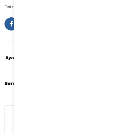
Tags:
Galeries Lafayette
mode
Article précédent
Aya Nakamura éblouit en Marine Serre sur le tapis
rouge de "Nouvelle École"
Article suivant
Serena Williams taquine le prince Harry et Meghan
Markle