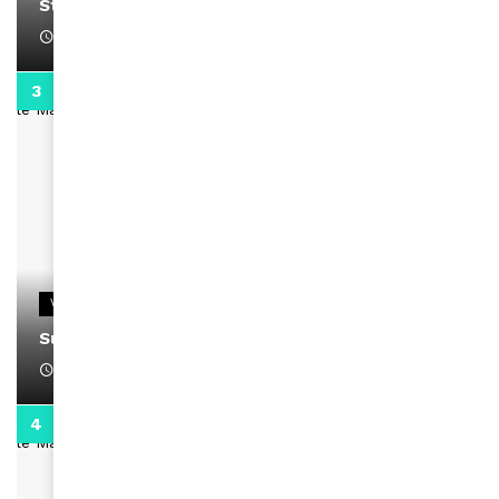
Stacy passe un message
April 1, 2022
0:13
VIDEOS
Support Black Business Wee-kend
April 1, 2022
2:02