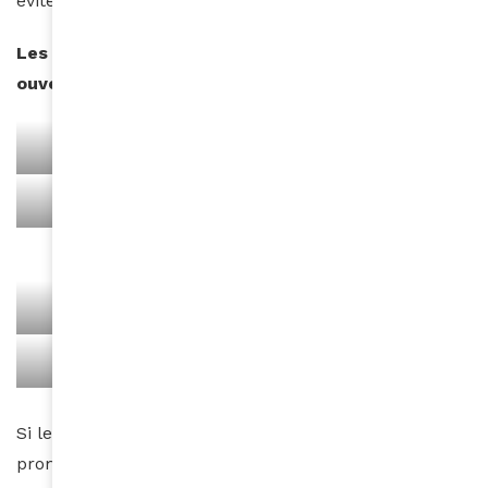
éviter la surproduction.
Les Galeries Lafayette, un magasin iconique
ouvert sur le monde
Mina BInebine
Anjali Borkhataria
Nyny Ryke
Ibrahim Fernandez
Eric Raisina
Mohamed Youss
Eric Raisina
Ayka Lux
Si les Galeries Lafayette ont une longue tradition de
promotion de la mode française, l’enseigne sait aussi