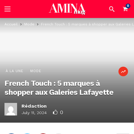
0
Accueil
Mode
French Touch : 5 marques à shopper aux Galeries L
À LA UNE
MODE
French Touch : 5 marques à
shopper aux Galeries Lafayette
Rédaction
0
July 11, 2024