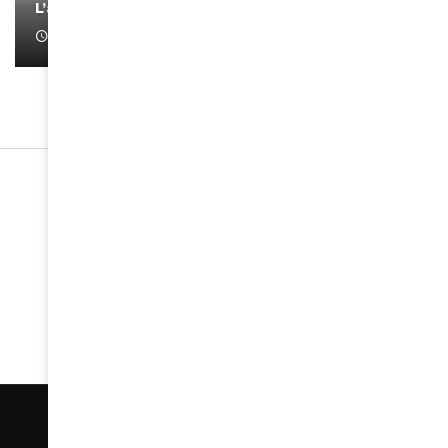
L’artiste Yoan s’exprime
January 1, 2022