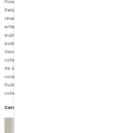
Fondée en 1914 par Jean Patou, la maison de couture
Patou a su traverser les époques et continue de faire
rêver les femmes du monde entier. Sous la direction
artistique de Guillaume Henry, Patou propose
aujourd’hui un vestiaire féminin, joyeux, raffiné qui
puise dans l’héritage riche de la maison tout en
insufflant une touche moderne et audacieuse. La
collection printemps-été 2024, placée sous le signe
de la fête et de la nostalgie, célèbre la beauté des
corps et invite à la danse. Couleurs vives, coupes
fluides et matières nobles caractérisent cette
collection pleine de vie.
Carven