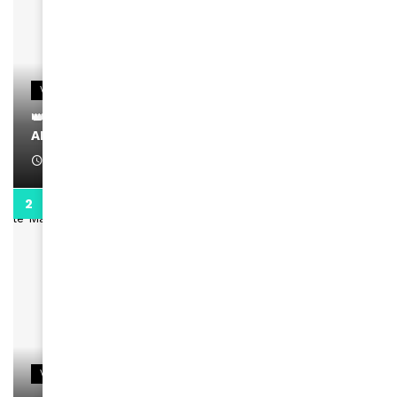
VIDEOS
👑 Remerciements à Ayden pour son message sur
AMINA, le Magazine de la Femme
April 1, 2022
0:13
VIDEOS