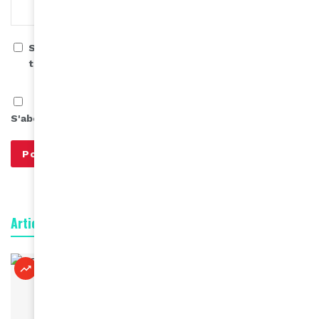
Save my name, email, and website in this browser for
the next time I comment.
S'abonner à notre infolettre
Articles connexes