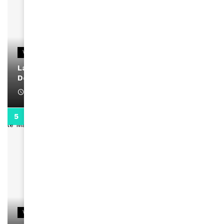
VIDEOS
La rubrique santé speciale coronavirus du
Docteur Makanda
April 1, 2022
0:13
VIDEOS