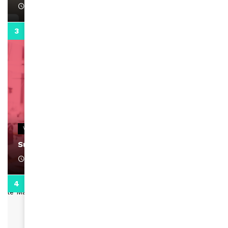
April 1, 2022
0:13
VIDEOS
Support Black Business Wee-kend
April 1, 2022
2:02