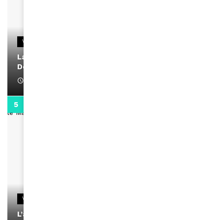
VIDEOS
La rubrique santé speciale coronavirus du
Docteur Makanda
April 1, 2022
0:13
VIDEOS
L’artiste Yoan s’exprime