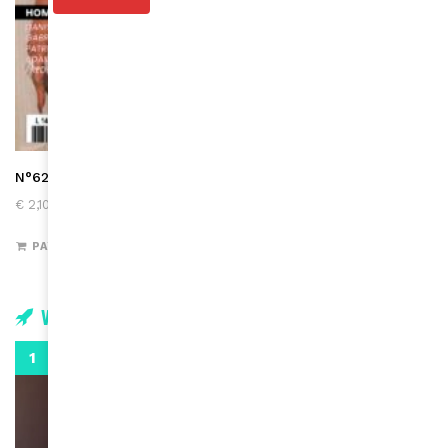
N°621 (sept-oct 2024) version digitale
€
2,10
PAYER
Vidéos
0:29