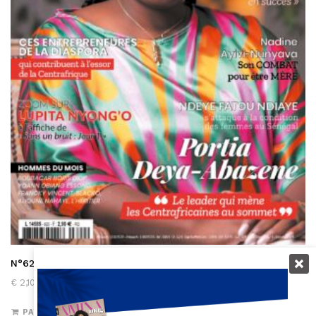
N°620 (juin-août 2024) version digitale
€
2,10
PAYER