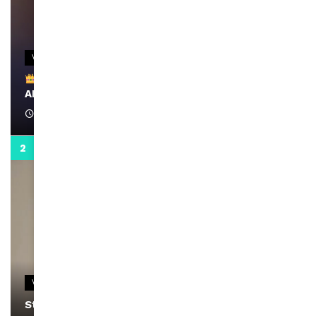
VIDEOS
Remerciements à Ayden pour son message sur
AMINA, le Magazine de la Femme
April 1, 2022
0:13
VIDEOS
Stacy passe un message