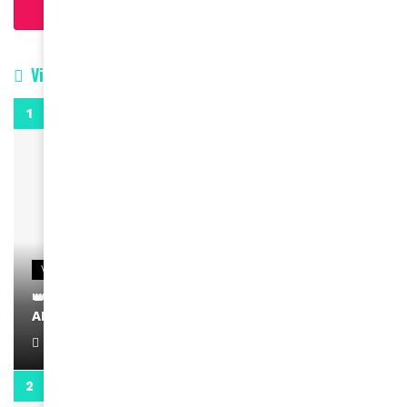
Charger plus d'articles
Vidéos
0:29
VIDEOS
👑 Remerciements à Ayden pour son message sur
AMINA, le Magazine de la Femme
April 1, 2022
0:13