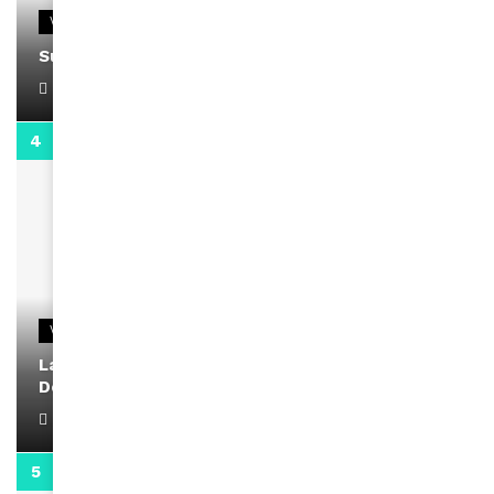
VIDEOS
Support Black Business Wee-kend
April 1, 2022
2:02
VIDEOS
La rubrique santé speciale coronavirus du
Docteur Makanda
April 1, 2022
0:13