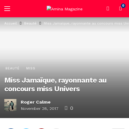
0
Accueil
Beauté
Miss Jamaïque, rayonnante au concours miss Uni
BEAUTÉ
MISS
Miss Jamaïque, rayonnante au
concours miss Univers
Roger Calme
0
November 28, 2017