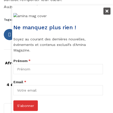
Auzouhat Gnaoré
Tags:
davina bennett
miss jamaïque
miss univers
Ne manquez plus rien !
Soyez au courant des dernières nouvelles,
événements et contenus exclusifs d'Amina
Magazine.
Article précédent
Prénom
*
Afro Art, le concept photo qui sublime les petites
filles noires
Article suivant
Email
*
4 épices qui peuvent efficacement remplacer le
sel
S'abonner