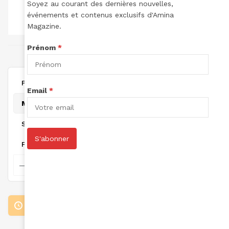
Soyez au courant des dernières nouvelles,
TOTAL DES
TOTAL DES
TOTAL POINTS:
LECTURES:
ARTICLES:
événements et contenus exclusifs d'Amina
0
0
0
Magazine.
Prénom
*
joint à July 4, 2025
Personal
Email
*
Mentions
Suivi
S'abonner
Favorites
Loading the member’s updates. Please wait.