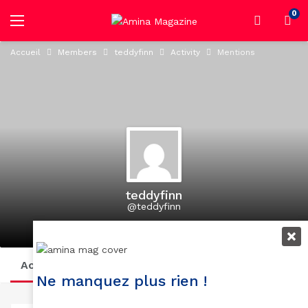
0
Accueil
Members
teddyfinn
Activity
Mentions
teddyfinn
@teddyfinn
active 1 year, 1 month ago
Activity
Profile
Posts
Suivi
Abonnés
Ne manquez plus rien !