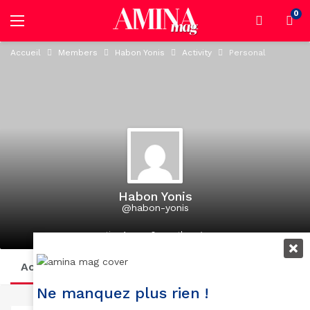
0
Accueil
Members
Habon Yonis
Activity
Personal
Habon Yonis
@habon-yonis
active 1 year, 8 months ago
1
Activity
Profile
Posts
Suivi
Abonnés
Ne manquez plus rien !