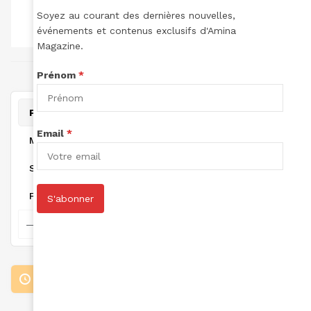
TOTAL DES
TOTAL DES
TOTAL POINTS:
Soyez au courant des dernières nouvelles,
LECTURES:
ARTICLES:
événements et contenus exclusifs d'Amina
2
0
0
Magazine.
joint à November 17, 2024
Prénom
*
Personal
Email
*
Mentions
Suivi
Favorites
S'abonner
Loading the member’s updates. Please wait.