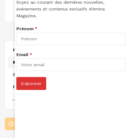
Soyez au courant des dernières nouvelles,
TOTAL DES
TOTAL DES
TOTAL POINTS:
LECTURES:
ARTICLES:
événements et contenus exclusifs d'Amina
0
0
0
Magazine.
Prénom
*
joint à August 26, 2024
Personal
Email
*
Mentions
Suivi
S'abonner
Favorites
Loading the member’s updates. Please wait.