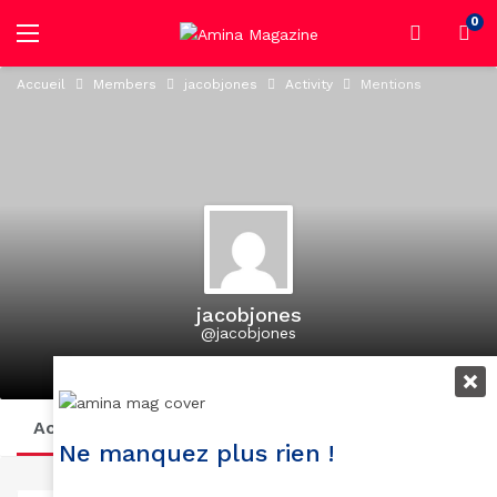
0
Accueil
Members
jacobjones
Activity
Mentions
jacobjones
@jacobjones
active 1 year, 10 months ago
Activity
Profile
Posts
Suivi
Abonnés
Ne manquez plus rien !