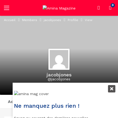
0
Accueil
Members
jacobjones
Profile
View
jacobjones
@jacobjones
active 1 year, 10 months ago
Activity
Profile
Posts
Suivi
Abonnés
Ne manquez plus rien !