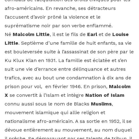
afro-américains. En revanche, ses détracteurs
l’accusent d’avoir prôné la violence et le
suprématisme noir par son verbe enflammé.
Né
Malcolm Little
, il est le fils de
Earl
et de
Louise
Little
. Septième d’une famille de huit enfants, sa vie
est bouleversée suite à l’assassinat de son père par le
Ku Klux Klan en 1931. La famille est éclatée et s’en
suit une vie d’errance entre délinquance et autres
trafics, avec au bout une condamnation à dix ans de
prison pour vol, en février 1946. En prison,
Malcolm
X
se convertit à l’Islam et intègre
Nation of Islam
connu aussi sous le nom de Blacks
Muslims
,
mouvement islamique qui allie religion et
nationalisme afro-américain. A sa sortie en 1952, il se
dévoue entièrement au mouvement, au nom duquel
il prêche. Se démarquant par ses talents de tribun, il