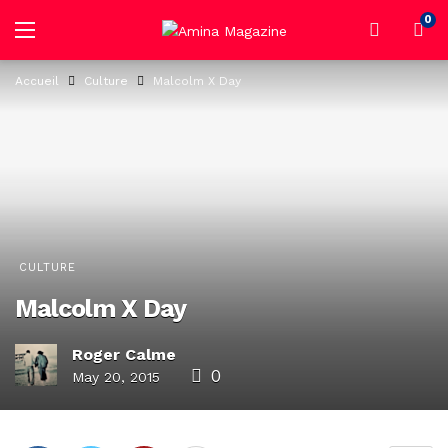
0
Accueil
Culture
Malcolm X Day
CULTURE
Malcolm X Day
Roger Calme
0
May 20, 2015