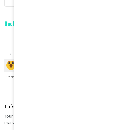
Quelle est votre réaction ?
0
0
0
0
0
0
0
Choqué
Content
Fâché
Inspiré
Like
LOL
Triste
Laisser une réponse
Your email address will not be published.
Required fields are
*
marked