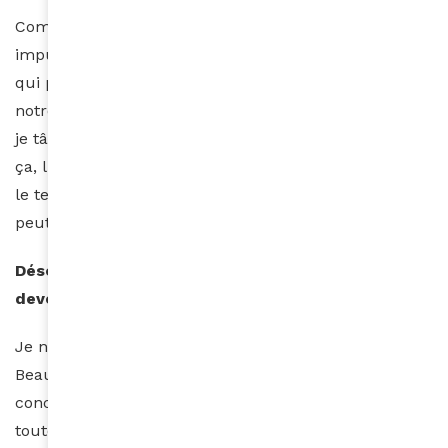
Comme tous les décès que j’ai dû accepter avec
impuissance. La mort est quelque chose d’abstrait
qui provoque un questionnement et met en évidence
notre petitesse. Nous devons continuer à vivre, alors
je tâche d’imaginer ce qu’il aurait pensé pour ci ou
ça, lui parle lorsque j’en ressens l’envie et compte sur
le temps pour alléger tout ce que cette séparation
peut provoquer.
Désormais quel avenir pour Kassav » ? Que va
devenir le groupe ?
Je ne suis pas devin. On me pose souvent la question.
Beaucoup de gens aimeraient nous retrouver en
concert… On verra bien. Le groupe deviendra de
toute façon ce que les gens voudront en faire. Les