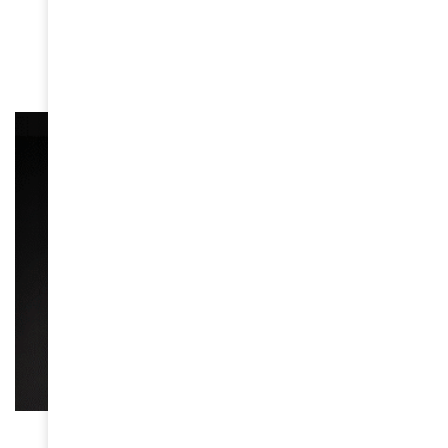
Wangari Maathai : La Gardienne de la Terre et
des Droits Humains
March 31, 2026
COMBATS DE FEMMES
Margaret Nyamumbo met à l’honneur le café