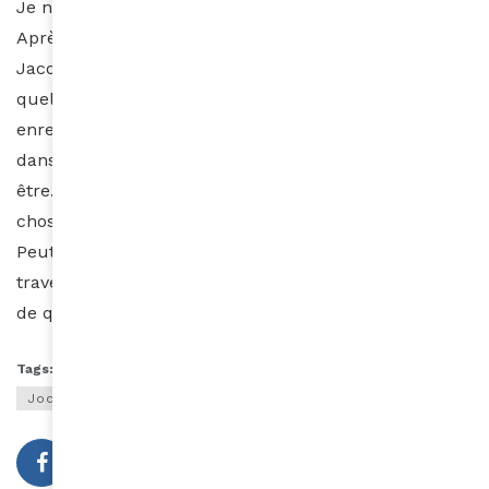
Je ne sais pas lire l’avenir et préfère le laisser venir…
Après la promotion du livre et avant l’hommage à
Jacob, en 2023, je me consacrerai sans doute à
quelques chansons qui attendent un texte afin d’être
enregistrées. J’ai aussi quelques sollicitations ici et là,
dans des activités diverses et m’y consacrerai peut-
être. Sans doute aussi une expo photo. J’ai plein de
choses en tête et ai rarement le temps de m’ennuyer.
Peut-être aussi, voir de plus près certains pays
traversés trop vite… Une chose est sûre, je trouverai
de quoi m’occuper.
Tags:
Antilles
caraibe
chanteuse
Icone
Jocelyne beroard
Kassav
musique