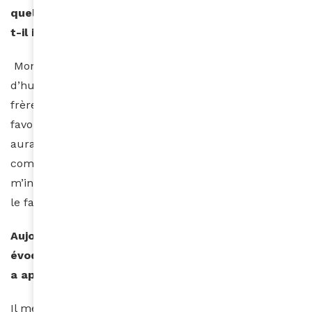
quels souvenirs gardez-vous de lui ? Comment a-
t-il influencé votre carrière artistique ?
Mon père était sévère, mais avait beaucoup
d’humour. Beaucoup de mes cousins ainsi que mes
frères s’amusent à répéter ses phrases et blagues
favorites. Il n’a pas influencé ma carrière artistique, il
aurait préféré que je fasse un autre métier. Mais
comme ma mère, il a admis ne plus pouvoir
m’interdire ce choix parce que je m’y sentais bien et
le faisais avec passion.
Aujourd’hui on ne peut pas parler de vous sans
évoquer Kassav »… Qu’est-ce que ce groupe vous
a apporté ? Quel impact a-t-il eu dans votre vie ?
Il me sera difficile d’énumérer tout ce que Kassav’