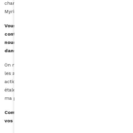
chansons sont là, comme celles de Marley, de
Myriam Makéba ou des Beatles…
Vous êtes très engagée pour l’enfance et la lutte
contre la pauvreté dans le monde. Pouvez-vous
nous en dire plus concernant votre implication
dans ces différentes causes ?
On ne peut être heureux complètement en regardant
les autres souffrir. Donc je parraine souvent des
actions lorsque je suis disponible. Je n’aime pas
étaler ces actions qui, à mon sens, n’ont pas à servir à
ma promotion, mais servir à ceux qui en ont besoin.
Comment voyez-vous votre avenir ? Quels sont
vos projets et ambitions ?