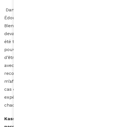
Dans le projet de Kassav », en tout cas de Pierre
Édouard et Jacob au départ, la femme avait sa place.
Bien entendu, comme tous les autres membres, elle
devait faire ses preuves. Donc avec eux, ça n’a pas
été très compliqué, ma motivation et ce que je
pouvais partager avec le groupe me permettaient
d’être là. C’est ensuite qu’il a fallu confirmer et c’est
avec eux à mes côtés que je l’ai fait. Je suis donc très
reconnaissante, car leur confiance m’a permis de
m’affirmer au sein du groupe. Je crois que c’est le
cas de tous dans ce groupe. C’est vraiment une belle
expérience où chacun donnait à tous, en laissant
chacun respirer…
Kassav’ a aussi été un moyen pour vous de
parcourir l’Afrique à travers vos concerts et d’y