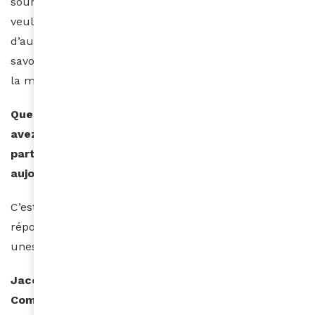
sourient, pourquoi ça les touche et pourquoi ils
veulent en savoir plus. Pour ma part, lorsque
d’autres musiques me touchent, je cherche à en
savoir plus sur ceux qui les livrent. C’est sans doute
la même démarche.
Quelles sont les principales anecdotes, que vous
avez vécues au sein de Kassav’ qui vous ont
particulièrement marquées et vous font sourire
aujourd’hui encore ?
C’est la question piège des interviews. Puis-je
répondre que les lecteurs en trouveront quelques-
unes dans mon livre ?
Jacob Desvarieux nous a récemment quittés.
Comment vivez-vous son décès ?