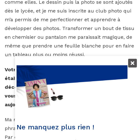
comme elles. Le dessin puis la photo se sont ajoutés
dès le lycée, et je me suis inscrite au club photo qui
m’a permis de me perfectionner et apprendre à
développer des photos. Transformer un bout de tissu
en chemisier ou pantalon me paraissait magique, de
même que prendre une feuille blanche pour en faire
un tableau plus ou moins réussi.
Votre mère, professeur d’anglais de profession,
était une figure centrale dans votre famille. Son
décès survenu alors que vous étiez très jeune
vous a marquée. En quoi vous inspire-t-elle
aujourd’hui encore ?
Ma mère nous parlait beaucoup. Elle me glissait des
Ne manquez plus rien !
phrases qui résonnent encore aujourd’hui en moi.
Par exemple, alors que je me plaignais de la