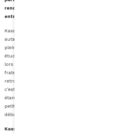
rencontrer un public très fidèle… Quel lien
entretenez-vous avec l’Afrique ?
Kassav’ est tombé amoureux de l’Afrique et a reçu
autant en retour. Dans mon livre, je dis avoir connu
plein de copains de toute l’Afrique, lorsque j’étais
étudiante et j’ai eu la chance d’en revoir plusieurs
lors de nos voyages. Les liens sont toujours très
fraternels. Nous avons tous des amis ici et là et les
retrouvons avec plaisir. Après le public de chez nous,
c’est l’Afrique qui a soutenu Kassav ». La population
étant beaucoup plus importante que dans nos
petites îles, la dimension internationale du groupe a
débuté là.
Kassav’ est un groupe devenu mythique, qui est