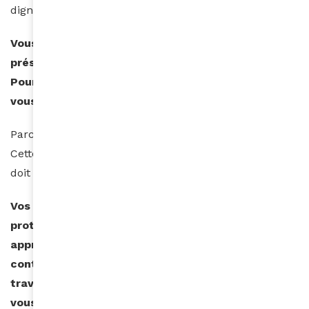
dignité est un devoir.
Vous êtes aussi connue pour militer pour la
préservation et la promotion de la langue créole…
Pourquoi cette cause est-elle primordiale pour
vous ?
Parce que la culture créole marche avec sa langue.
Cette langue est belle et s’appauvrit. Si on l’aime, on
doit aussi la raviver, ne pas la laisser mourir.
Vos rapports avec votre père, qui était très
protecteur avec ses filles, que personne ne devait
approcher, étaient parfois tendus… Mais cela a
contribué à développer votre sens artistique à
travers le dessin, l’écriture, la photographie, qui
vous permettaient de vous évader… Aujourd’hui