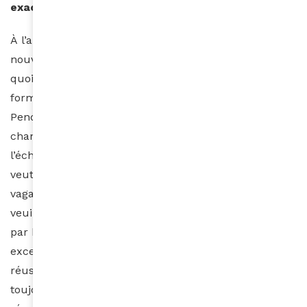
exactement par-là ?
À l’abolition de l’esclavage, les femmes et hommes
nouvellement libres sont devenus citoyens sans que
quoi que ce soit ait été entrepris pour défaire le
formatage des cerveaux, et ce, des deux côtés.
Pendant le siècle qui a suivi, quasiment rien n’a
changé. Il fallait maintenir nos sociétés au bas de
l’échelle et les lois allaient dans ce sens. Celui qui ne
veut pas travailler pour un bas salaire se retrouve
vagabond et le vagabondage est interdit, etc. Qu’on le
veuille ou non, le sentiment d’infériorité était ressenti
par beaucoup. Bien sûr, il y a toujours des
exceptions. Mais le fait de croire qu’on ne peut
réussir parce qu’on est Noir ou que l’autre est
toujours responsable de son échec est une