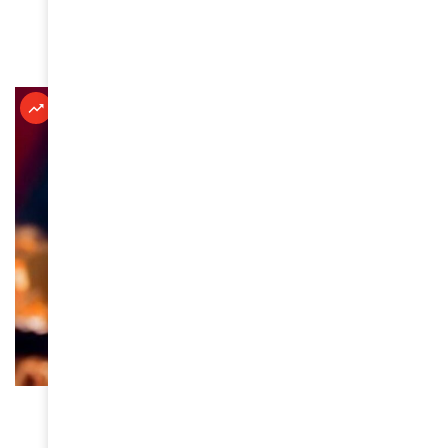
africain
November 27, 2025
À LA UNE
Miss Côte d’Ivoire 2024 : Diamala Marie-
Emmanuelle, une reine de beauté engagée