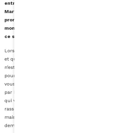
entré dans l’histoire, en fédérant notamment
Martiniquais et Guadeloupéens, et en faisant la
promotion de la culture antillaise partout dans le
monde… Comment vivez-vous et expliquez-vous
ce succès qui dépasse le cadre de la musique ?
Lorsque vous êtes tout petit, en nombre et en taille,
et que vous regardez le monde, vous pouvez dire « ce
n’est pas la peine, nous ne faisons pas le poids » ou «
pourquoi pas » ? Si vous travaillez à être compétitif,
vous avez une chance sur deux de réussir. Lorsque,
par bonheur, vous avez trouvé une bonne formule
qui vous plaît, que cette formule réussit à
rassembler et séduire, vous êtes d’abord surpris,
mais heureux et ne pouvez l’expliquer. Il faut
demander aux autres de vous raconter pourquoi ils