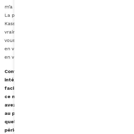
m’a apporté. La rigueur est sans doute le principal.
La patience ensuite, la réflexion et le partage. Avec
Kassav », j’ai compris que faire ce que l’on aime
vraiment doit vous permettre de n’envier personne. Si
vous ne réussissez pas, il faut sans doute chercher
en vous ce qui bloque ou ce que vous avez à réparer
en vous.
Contrairement à ce que beaucoup pensent, votre
intégration au sein de Kassav’ ne s’est pas faite
facilement… D’autant plus qu’en tant que femme,
ce n’était pas toujours aisé de vous imposer. Vous
avez dû gagner, au fur et à mesure, votre place,
au point de devenir incontournable. Avec le recul,
quel regard portez-vous aujourd’hui sur cette
période charnière de votre vie ?