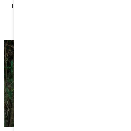
Leymah Gbowee : une Voix de la
Paix et de la Résilience
April 7, 2026
COMBATS DE FEMMES