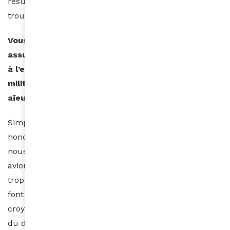
résultante de ce formatage. À nous de le défaire, et
trouver nos solutions.
Vous faites partie de ces Antillais qui ont toujours
assumé le passé douloureux de leurs ancêtres, lié
à l’esclavage… Et vous avez très tôt commencé à
militer pour le respect de la mémoire de vos
aïeuls… Comment est né ce militantisme en vous ?
Simplement avec cette phrase : « Si nous savons
honorer nos parents proches, pourquoi n’honorons-
nous pas nos aïeux plus lointains ? » Ceux que nous
avions choisi d’oublier parce que cette histoire était
trop douloureuse… Les portes de l’oubli en Afrique y
font écho aussi… Pourtant beaucoup des nôtres sont
croyants, peu importe la religion, et le repos de l’âme
du défunt est capital, non ? Leur rendre honneur et