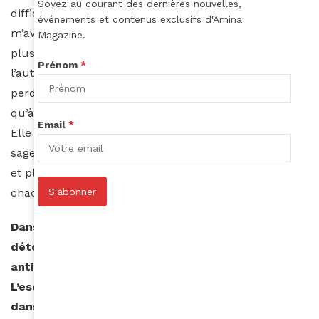
Soyez au courant des dernières nouvelles,
difficulté d’un problème de mathématique, elle
événements et contenus exclusifs d'Amina
m’avait répondu que plus le problème était difficile,
Magazine.
plus belle était la victoire. Apprendre et admettre que
Prénom
*
l’autre a le droit de penser autrement que soi, que
perdre du temps à garder un ressentiment ne nuit
qu’à soi, étaient sa façon de nous enseigner l’amour.
Email
*
Elle était douce, j’en suis loin et rêve d’atteindre sa
sagesse. Sa mère était identique, elles m’ont inspirée
et plus les années passent mieux je comprends
chacun de leurs mots que j’ai retenus.
S'abonner
Dans le chapitre « Koulè », vous affirmez sans
détour : « Qu’on le veuille ou non, les sociétés
antillaises sont nées dans l’esclavage…
L’esclavage les a modelées… Il est omniprésent
dans les consciences… ». Que voulez-vous dire