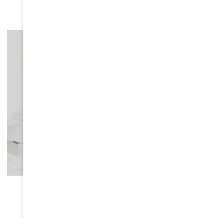
July 1, 2024
COMBATS DE FEMMES
Jahmby Koikai, une voix pour les femmes
atteintes d’endométriose au Kenya
June 14, 2024