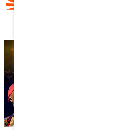
CULTURE
“Hope!!”, le nouvel album d’Angélique Kidjo
March 18, 2026
ACTUALITÉS