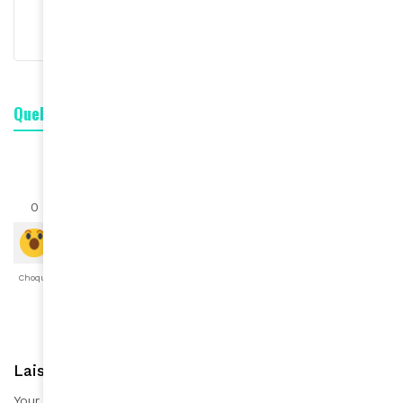
S'abonner
Quelle est votre réaction ?
0
0
0
0
0
0
0
Choqué
Content
Fâché
Inspiré
Like
LOL
Triste
Laisser une réponse
Your email address will not be published.
Required fields are