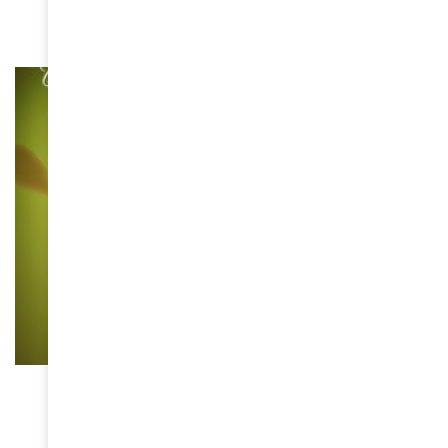
July 15, 2025
MUSIQUE
Les “promesses manquées” de Charlotte
Dipanda
June 3, 2025