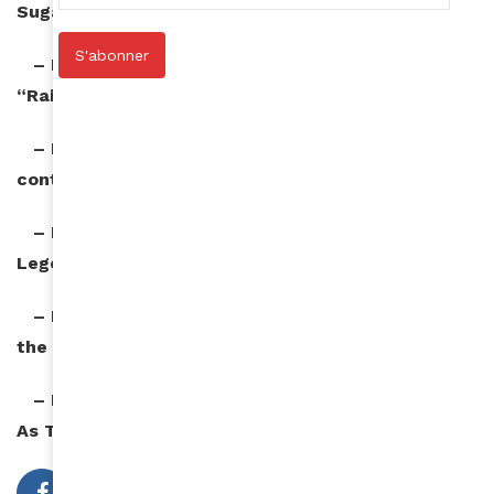
Sugar” de Harry Styles
S'abonner
– Meilleur duo ou performance collective pop:
“Rain On Me” de Lady Gaga et Ariana Grande
– Meilleur album de musique urbaine
contemporaine: “YHLQMDLG” de Bad Bunny
– Meilleur album de R&B: “Bigger Love” de John
Legend
– Meilleur album de musique alternative: “Fetch
the Bolt Cutters” de Fiona Apple
– Meilleur album de musique du monde: “Twice
As Tall” de Burna Boy