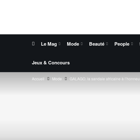
Le Mag
Mode
Beauté
People
Jeux & Concours
Accueil
Mode
GALAGO, la sandale africaine à l’honneu