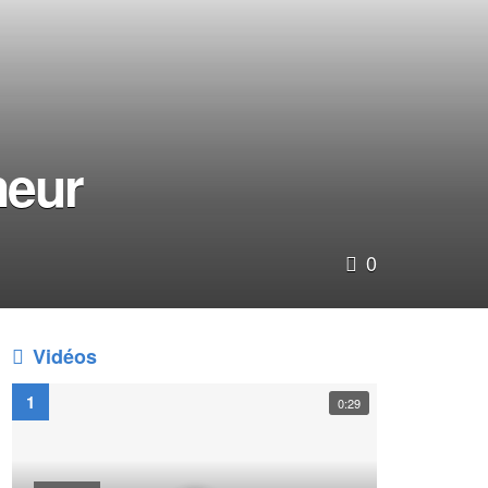
neur
0
Vidéos
0:29