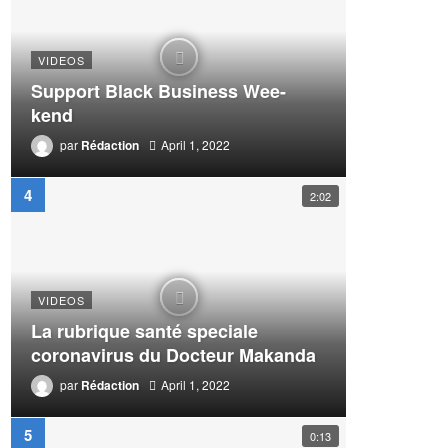
VIDEOS
Support Black Business Wee-
kend
par
Rédaction
April 1, 2022
2:02
VIDEOS
La rubrique santé speciale
coronavirus du Docteur Makanda
par
Rédaction
April 1, 2022
0:13