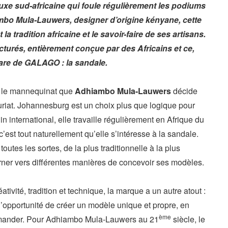
e sud-africaine qui foule régulièrement les podiums
bo Mula-Lauwers, designer d’origine kényane, cette
a tradition africaine et le savoir-faire de ses artisans.
urés, entièrement conçue par des Africains et ce,
hare de GALAGO : la sandale.
ns le mannequinat que
Adhiambo Mula-Lauwers
décide
uriat. Johannesburg est un choix plus que logique pour
international, elle travaille régulièrement en Afrique du
est tout naturellement qu’elle s’intéresse à la sandale.
toutes les sortes, de la plus traditionnelle à la plus
ourner vers différentes manières de concevoir ses modèles.
ativité, tradition et technique, la marque a un autre atout :
l’opportunité de créer un modèle unique et propre, en
ème
mmander. Pour Adhiambo Mula-Lauwers au 21
siècle, le