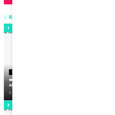
Vidéos
0:29
VIDEOS
👑 Remerciements à Ayden pour son message sur
AMINA, le Magazine de la Femme
April 1, 2022
0:13