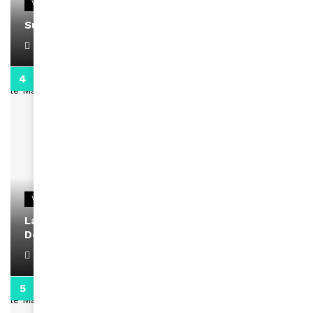
VIDEOS
Support Black Business Wee-kend
April 1, 2022
2:02
VIDEOS
La rubrique santé speciale coronavirus du
Docteur Makanda
April 1, 2022
0:13