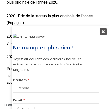
plus originale de l’année 2020.
2020 : Prix de la startup la plus originale de l’année
(Espagne).
2020 : Prix du Meilleur Entrepreneur de l’année de la
ville de Girona en Espagne
Ne manquez plus rien !
2020 : Lauréats du Sommet Afrique
Soyez au courant des dernières nouvelles,
événements et contenus exclusifs d'Amina
Pour découvrir ou redécouvrir plus de femmes (et des
Magazine.
hommes) impactants, nous vous invitons à vous
Prénom
*
abonner, à liker, commenter et partager cet article.
Email
*
Tags:
50 ans
50 ans Amina
50 ans Amina Mag