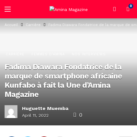
0
Accueil
Carrière
Fadima Diawara Fondatrice de la marque de sma
CARRIÈRE
FEMMES D'AMINA
NOS INTERVIEWS
Fadima Diawara Fondatrice de la
marque de smartphone africaine
Kunfabo à fait la Une d’Amina
Magazine
Huguette Muemba
0
April 11, 2022