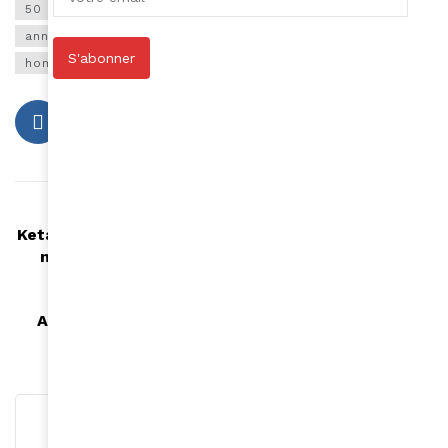
50 ans Amina Magazine
à la Une d'Amina
anniversaire
black excellence
Femme africaine
S'abonner
hommage
kunfabo
smartphone
Article précédent
Ketanji Brown Jackson devient la première femme
noire Juge à la Cour Suprême aux Etats-Unis
Article suivant
Amel Bent maman pour la troisième fois : elle
dévoile le sexe et les premières photos