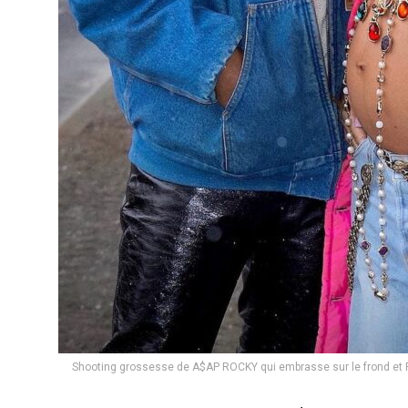
Shooting grossesse de A$AP ROCKY qui embrasse sur le frond et RI