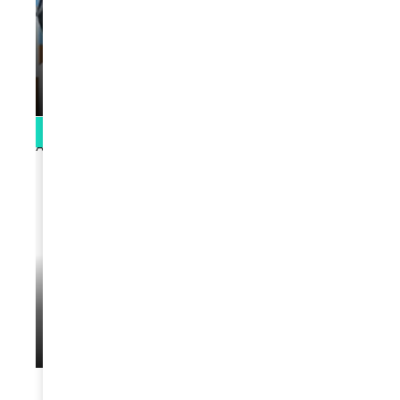
VIDEOS
La rubrique santé speciale coronavirus
du Docteur Makanda
par
Rédaction
April 1, 2022
0:13
VIDEOS
L’artiste Yoan s’exprime
par
Rédaction
January 1, 2022