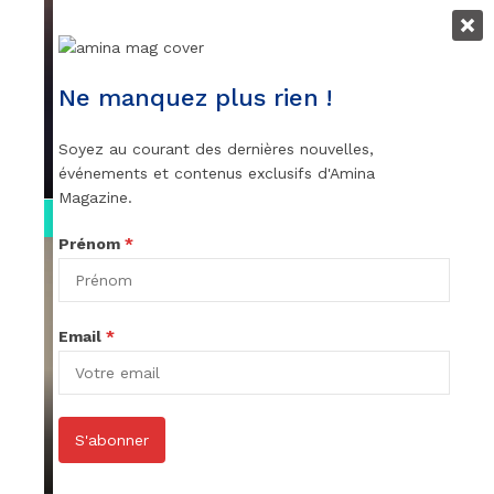
VIDEOS
Remerciements à Ayden pour son
Ne manquez plus rien !
message sur AMINA, le Magazine de la
Femme
Soyez au courant des dernières nouvelles,
par
Rédaction
April 1, 2022
événements et contenus exclusifs d'Amina
Magazine.
0:13
Prénom
*
Email
*
VIDEOS
Stacy passe un message
S'abonner
par
Rédaction
April 1, 2022