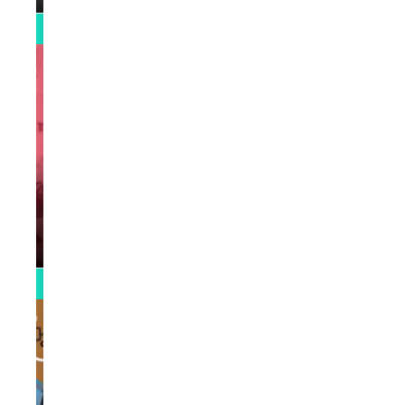
0:13
VIDEOS
Support Black Business Wee-kend
par
Rédaction
April 1, 2022
2:02