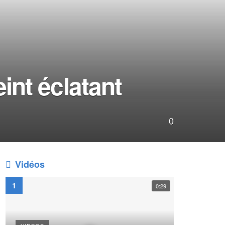
int éclatant
0
Vidéos
0:29