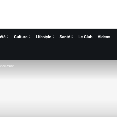
été
Culture
Lifestyle
Santé
Le Club
Videos
t éclatant