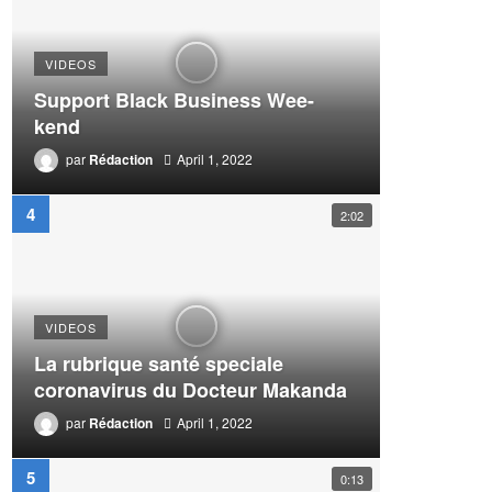
VIDEOS
Support Black Business Wee-
kend
par
Rédaction
April 1, 2022
2:02
VIDEOS
La rubrique santé speciale
coronavirus du Docteur Makanda
par
Rédaction
April 1, 2022
0:13