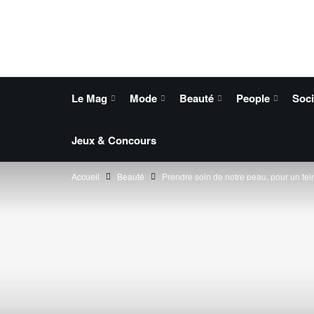
Le Mag
Mode
Beauté
People
Soci
Jeux & Concours
Accueil
Beauté
Prendre soin de notre peau, pour un tein