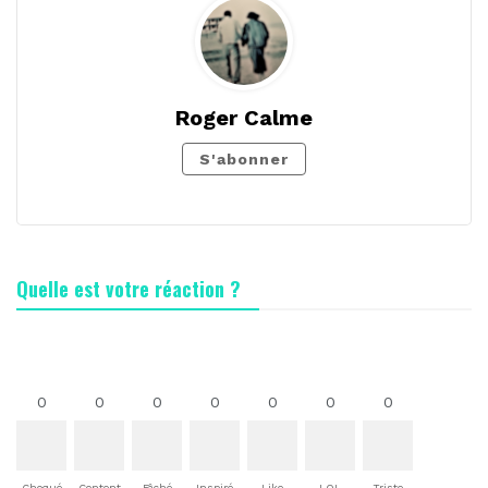
Roger Calme
S'abonner
Quelle est votre réaction ?
0
0
0
0
0
0
0
Choqué
Content
Fâché
Inspiré
Like
LOL
Triste